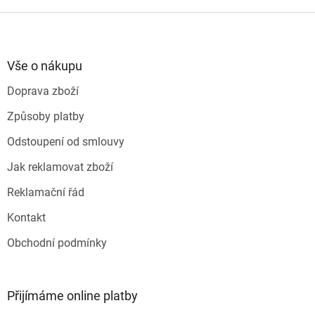
Z
á
p
a
Vše o nákupu
t
Doprava zboží
í
Způsoby platby
Odstoupení od smlouvy
Jak reklamovat zboží
Reklamační řád
Kontakt
Obchodní podmínky
Přijímáme online platby