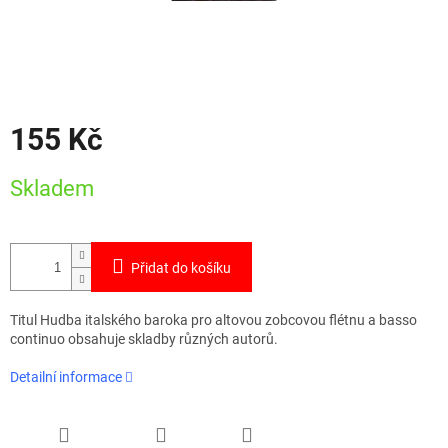
155 Kč
Měrná
Skladem
cena:
Přidat do košíku
Titul Hudba italského baroka pro altovou zobcovou flétnu a basso
continuo obsahuje skladby různých autorů.
Detailní informace