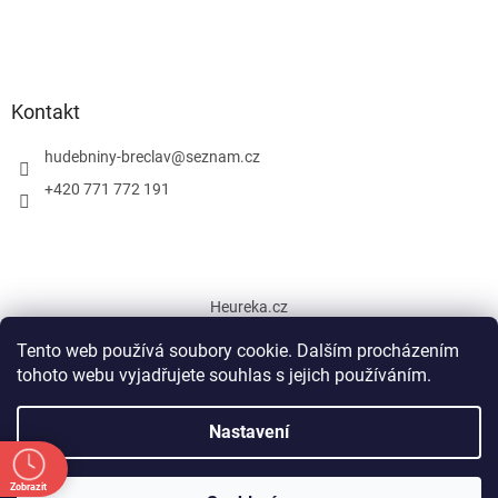
Kontakt
hudebniny-breclav
@
seznam.cz
+420 771 772 191
Heureka.cz
Tento web používá soubory cookie. Dalším procházením
tohoto webu vyjadřujete souhlas s jejich používáním.
Vytvořil Shoptet
Nastavení
Copyright 2026
Hudební nástroje Břeclav
. Všechna práva
Zobrazit