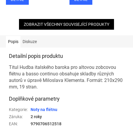
ZOBRAZIT VŠECHNY SOUVISEJÍCÍ PRODUKTY
Popis
Diskuze
Detailní popis produktu
Titul Hudba italského baroka pro altovou zobcovou
flétnu a basso continuo obsahuje skladby různých
autorů v úpravě Miloslava Klementa. Formát: 210x290
mm, 19 stran.
Doplňkové parametry
Kategorie
:
Noty na flétnu
Záruka
:
2 roky
EAN
:
9790706512518