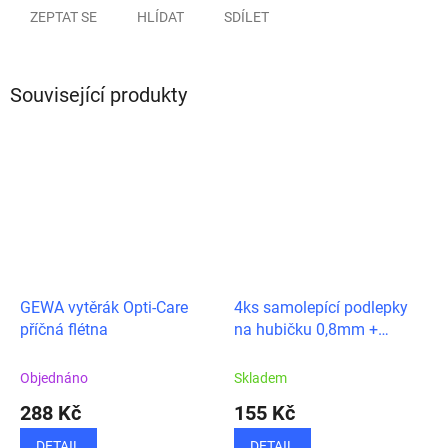
ZEPTAT SE
HLÍDAT
SDÍLET
Související produkty
GEWA vytěrák Opti-Care
4ks samolepící podlepky
příčná flétna
na hubičku 0,8mm +
chrániče palečníku
Objednáno
Skladem
288 Kč
155 Kč
DETAIL
DETAIL