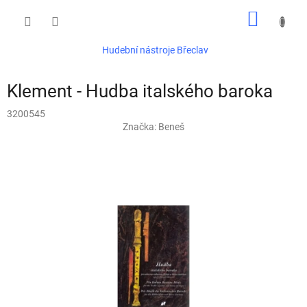
Přejít
NÁKUP
na
obsah
KOŠÍK
Hudební nástroje Břeclav
Klement - Hudba italského baroka
3200545
Značka:
Beneš