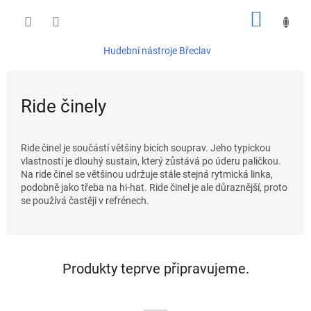
Přejít
NÁKUP
na
obsah
KOŠÍK
Hudební nástroje Břeclav
Ride činely
Ride činel je součástí většiny bicích souprav. Jeho typickou
vlastností je dlouhý sustain, který zůstává po úderu paličkou.
Na ride činel se většinou udržuje stále stejná rytmická linka,
podobně jako třeba na hi-hat. Ride činel je ale důraznější, proto
se používá častěji v refrénech.
Produkty teprve připravujeme.