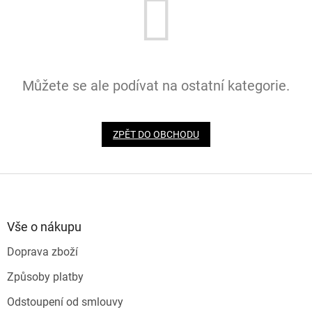
Můžete se ale podívat na ostatní kategorie.
ZPĚT DO OBCHODU
Z
á
p
a
Vše o nákupu
t
Doprava zboží
í
Způsoby platby
Odstoupení od smlouvy