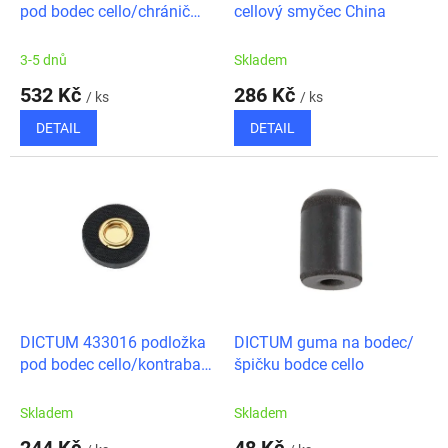
u
pod bodec cello/chránič
cellový smyčec China
k
parket ořech
t
3-5 dnů
Skladem
ů
532 Kč
286 Kč
/ ks
/ ks
DETAIL
DETAIL
DICTUM 433016 podložka
DICTUM guma na bodec/
pod bodec cello/kontrabas
špičku bodce cello
- chránič parket
Skladem
Skladem