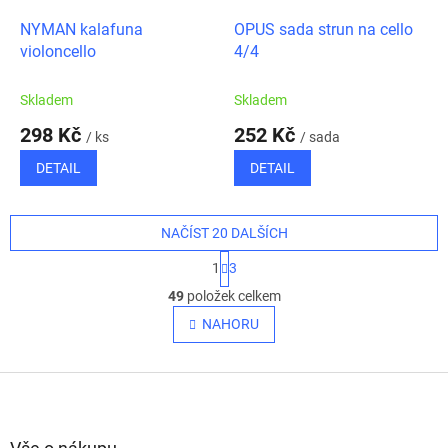
NYMAN kalafuna
OPUS sada strun na cello
violoncello
4/4
Skladem
Skladem
298 Kč
252 Kč
/ ks
/ sada
DETAIL
DETAIL
NAČÍST 20 DALŠÍCH
S
1
3
t
O
r
49
položek celkem
v
á
l
NAHORU
n
á
k
o
d
v
Z
a
á
c
á
n
í
p
í
p
a