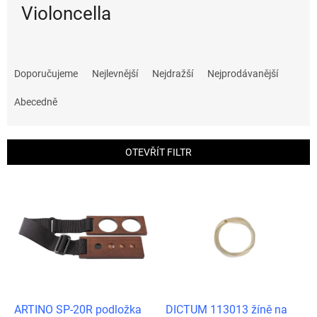
Violoncella
Ř
a
Doporučujeme
Nejlevnější
Nejdražší
Nejprodávanější
z
e
Abecedně
n
í
p
OTEVŘÍT FILTR
r
o
V
d
ý
u
p
k
i
t
s
ů
p
r
o
d
ARTINO SP-20R podložka
DICTUM 113013 žíně na