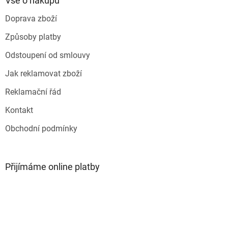
Vše o nákupu
r
t
v
Doprava zboží
í
k
y
Způsoby platby
v
ý
Odstoupení od smlouvy
p
i
Jak reklamovat zboží
s
u
Reklamační řád
Kontakt
Obchodní podmínky
Přijímáme online platby