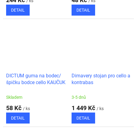
244 Kč
48 Kč
/ ks
/ ks
DETAIL
DETAIL
DICTUM guma na bodec/
Dimavery stojan pro cello a
špičku bodce cello KAUČUK
kontrabas
Skladem
3-5 dnů
58 Kč
1 449 Kč
/ ks
/ ks
DETAIL
DETAIL