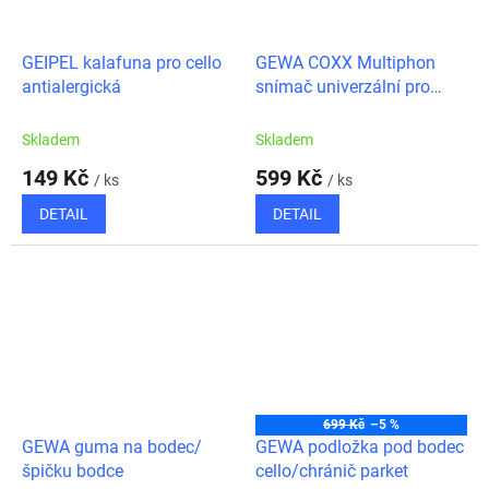
GEIPEL kalafuna pro cello
GEWA COXX Multiphon
antialergická
snímač univerzální pro
strunné nástroje
Skladem
Skladem
149 Kč
599 Kč
/ ks
/ ks
DETAIL
DETAIL
699 Kč
–5 %
GEWA guma na bodec/
GEWA podložka pod bodec
špičku bodce
cello/chránič parket