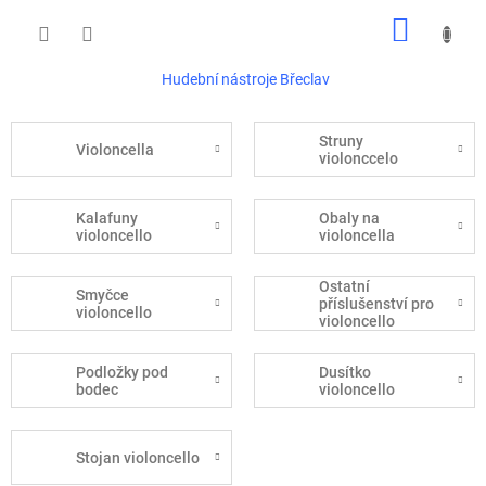
Přejít
NÁKUP
na
obsah
KOŠÍK
Hudební nástroje Břeclav
Struny
Violoncella
violonccelo
Kalafuny
Obaly na
violoncello
violoncella
Ostatní
Smyčce
příslušenství pro
violoncello
violoncello
Podložky pod
Dusítko
bodec
violoncello
Stojan violoncello