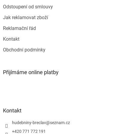
k
Odstoupení od smlouvy
y
v
Jak reklamovat zboží
ý
p
Reklamační řád
i
s
Kontakt
u
Obchodní podmínky
Přijímáme online platby
Kontakt
hudebniny-breclav
@
seznam.cz
+420 771 772 191