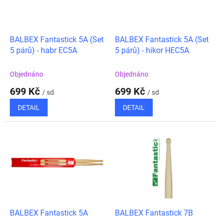
ů
p
r
o
d
BALBEX Fantastick 5A (Set
BALBEX Fantastick 5A (Set
u
5 párů) - habr EC5A
5 párů) - hikor HEC5A
k
t
Objednáno
Objednáno
ů
699 Kč
699 Kč
/ sd
/ sd
DETAIL
DETAIL
BALBEX Fantastick 5A
BALBEX Fantastick 7B