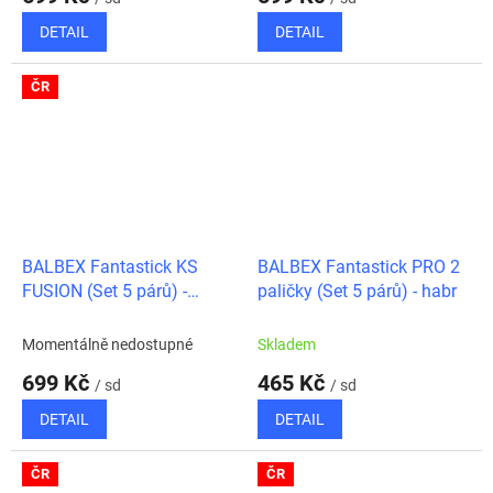
DETAIL
DETAIL
ČR
BALBEX Fantastick KS
BALBEX Fantastick PRO 2
FUSION (Set 5 párů) -
paličky (Set 5 párů) - habr
hickory HECKS
Momentálně nedostupné
Skladem
699 Kč
465 Kč
/ sd
/ sd
DETAIL
DETAIL
ČR
ČR