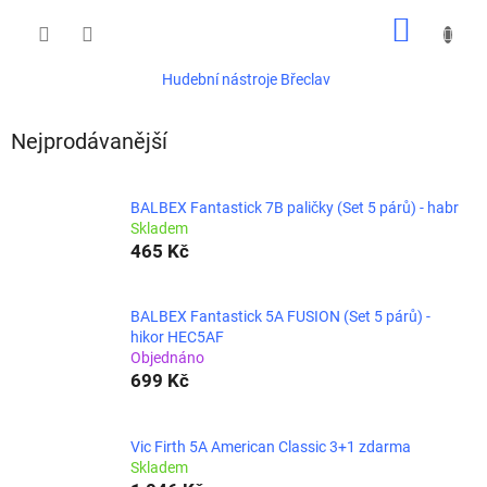
Přejít
NÁKUP
na
obsah
KOŠÍK
Hudební nástroje Břeclav
Nejprodávanější
BALBEX Fantastick 7B paličky (Set 5 párů) - habr
Skladem
465 Kč
BALBEX Fantastick 5A FUSION (Set 5 párů) -
hikor HEC5AF
Objednáno
699 Kč
Vic Firth 5A American Classic 3+1 zdarma
Skladem