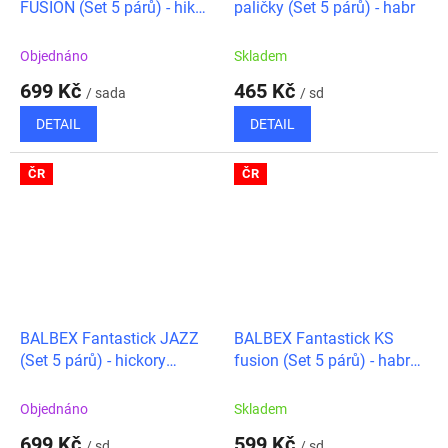
FUSION (Set 5 párů) - hikor
paličky (Set 5 párů) - habr
HEC5AF
Objednáno
Skladem
699 Kč
465 Kč
/ sada
/ sd
DETAIL
DETAIL
ČR
ČR
BALBEX Fantastick JAZZ
BALBEX Fantastick KS
(Set 5 párů) - hickory
fusion (Set 5 párů) - habr
HECJZ
ECKS
Objednáno
Skladem
699 Kč
599 Kč
/ sd
/ sd