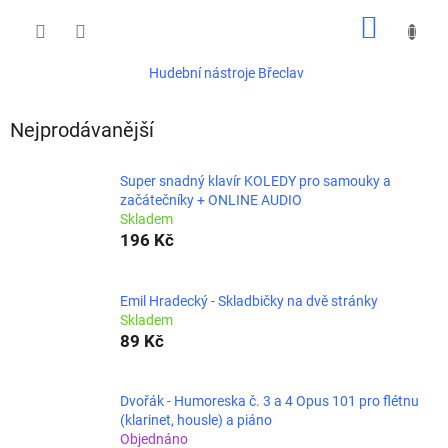
Přejít
NÁKUP
na
obsah
KOŠÍK
Hudební nástroje Břeclav
Nejprodávanější
Super snadný klavír KOLEDY pro samouky a
začátečníky + ONLINE AUDIO
Skladem
196 Kč
Emil Hradecký - Skladbičky na dvě stránky
Skladem
89 Kč
Dvořák - Humoreska č. 3 a 4 Opus 101 pro flétnu
(klarinet, housle) a piáno
Objednáno