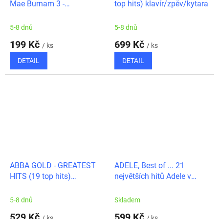
Mae Burnam 3 -
top hits) klavír/zpěv/kytara
Transitional/ klavír
5-8 dnů
5-8 dnů
199 Kč
699 Kč
/ ks
/ ks
DETAIL
DETAIL
ABBA GOLD - GREATEST
ADELE, Best of ... 21
HITS (19 top hits)
největších hitů Adele v
klavír/zpěv/kytara
úpravě pro klavír, zpěv &
kytaru
5-8 dnů
Skladem
529 Kč
599 Kč
/ ks
/ ks