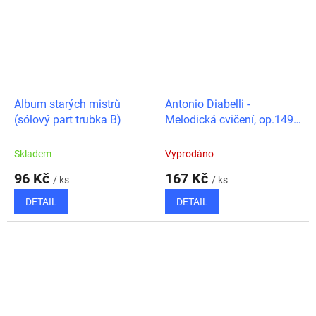
Album starých mistrů
Antonio Diabelli -
(sólový part trubka B)
Melodická cvičení, op.149 -
klavír na čtyři ruce
Skladem
Vyprodáno
96 Kč
167 Kč
/ ks
/ ks
DETAIL
DETAIL