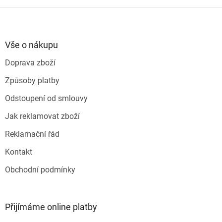
o
d
v
Z
a
á
c
á
n
í
p
í
p
a
Vše o nákupu
r
t
v
Doprava zboží
í
k
y
Způsoby platby
v
ý
Odstoupení od smlouvy
p
i
Jak reklamovat zboží
s
u
Reklamační řád
Kontakt
Obchodní podmínky
Přijímáme online platby