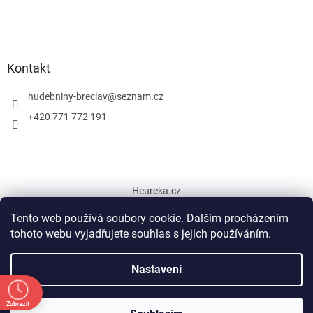
Kontakt
hudebniny-breclav
@
seznam.cz
+420 771 772 191
Heureka.cz
Tento web používá soubory cookie. Dalším procházením
tohoto webu vyjadřujete souhlas s jejich používáním.
Vytvořil Shoptet
Nastavení
Copyright 2026
Hudební nástroje Břeclav
. Všechna práva
Zobrazit
Od 5.7. do 31.7. 2026 otevírací doba prodejny pouze ÚT,ST, ČT 9-12