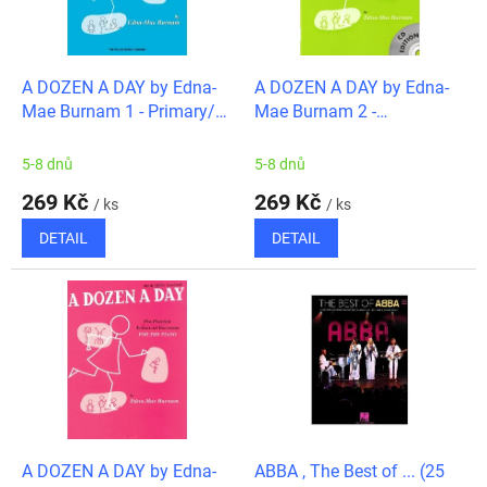
ů
p
r
o
d
A DOZEN A DAY by Edna-
A DOZEN A DAY by Edna-
u
Mae Burnam 1 - Primary/
Mae Burnam 2 -
k
klavír
Elementary/ klavír
t
5-8 dnů
5-8 dnů
ů
269 Kč
269 Kč
/ ks
/ ks
DETAIL
DETAIL
A DOZEN A DAY by Edna-
ABBA , The Best of ... (25