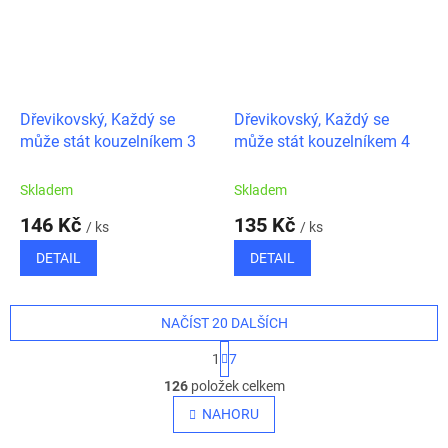
Dřevikovský, Každý se
Dřevikovský, Každý se
může stát kouzelníkem 3
může stát kouzelníkem 4
Skladem
Skladem
146 Kč
135 Kč
/ ks
/ ks
DETAIL
DETAIL
NAČÍST 20 DALŠÍCH
S
1
7
t
O
r
126
položek celkem
v
á
l
NAHORU
n
á
k