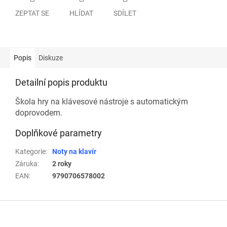
ZEPTAT SE
HLÍDAT
SDÍLET
Popis
Diskuze
Detailní popis produktu
Škola hry na klávesové nástroje s automatickým
doprovodem.
Doplňkové parametry
Kategorie
:
Noty na klavír
Záruka
:
2 roky
EAN
:
9790706578002
Z
á