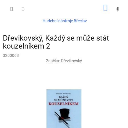
Přejít
NÁKUP
na
obsah
KOŠÍK
Hudební nástroje Břeclav
Dřevikovský, Každý se může stát
kouzelníkem 2
3200063
Značka:
Dřevikovský