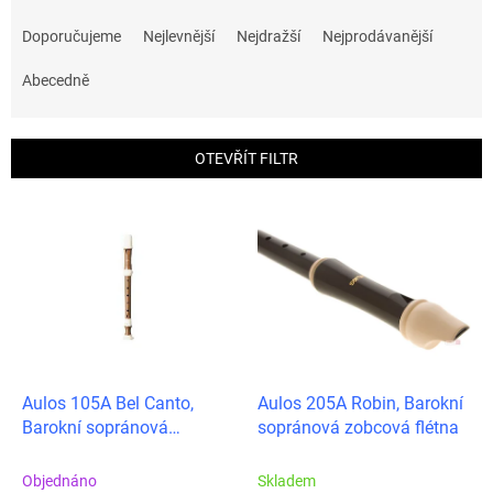
Ř
a
Doporučujeme
Nejlevnější
Nejdražší
Nejprodávanější
z
e
Abecedně
n
í
p
OTEVŘÍT FILTR
r
o
V
d
ý
u
p
k
i
t
s
ů
p
r
o
d
Aulos 105A Bel Canto,
Aulos 205A Robin, Barokní
u
Barokní sopránová
sopránová zobcová flétna
k
zobcová flétna
t
Objednáno
Skladem