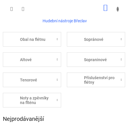
Přejít
NÁKUP
na
obsah
KOŠÍK
Hudební nástroje Břeclav
Obal na flétnu
Sopránové
Altové
Sopraninové
Příslušenství pro
Tenorové
flétny
Noty a zpěvníky
na flténu
Nejprodávanější