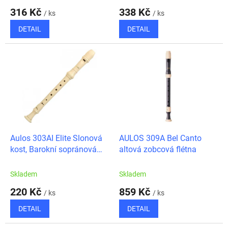
ů
316 Kč
338 Kč
/ ks
/ ks
DETAIL
DETAIL
Aulos 303AI Elite Slonová
AULOS 309A Bel Canto
kost, Barokní sopránová
altová zobcová flétna
zobcová flétna
Skladem
Skladem
220 Kč
859 Kč
/ ks
/ ks
DETAIL
DETAIL