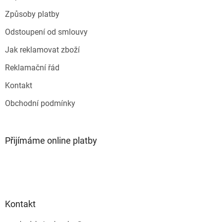
k
y
Způsoby platby
v
ý
Odstoupení od smlouvy
p
i
Jak reklamovat zboží
s
u
Reklamační řád
Kontakt
Obchodní podmínky
Přijímáme online platby
Kontakt