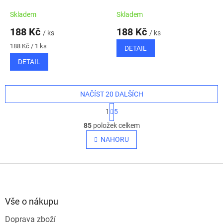
Skladem
Skladem
188 Kč
188 Kč
/ ks
/ ks
Měrná
188 Kč / 1 ks
DETAIL
cena:
DETAIL
NAČÍST 20 DALŠÍCH
S
1
5
t
O
r
85
položek celkem
v
á
l
NAHORU
n
á
k
o
d
v
Z
a
á
c
á
n
í
p
í
p
a
Vše o nákupu
r
t
v
Doprava zboží
í