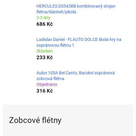
HERCULES DS543BB kombinovaný stojan
flétna/klarinet/pikola
2-3 dny
686 Kč
Ladislav Daniel - FLAUTO DOLCE škola hry na
sopránovou flétnu 1
Skladem
233 Kč
Aulos 105A Bel Canto, Barokní sopránová
zobcová flétna
Objednáno
316 Kč
Zobcové flétny