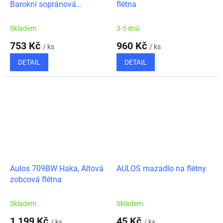
Barokní sopránová
flétna
zobcová flétna
Skladem
3-5 dnů
753 Kč
960 Kč
/ ks
/ ks
DETAIL
DETAIL
Aulos 709BW Haka, Altová
AULOS mazadlo na flétny
zobcová flétna
Skladem
Skladem
1 199 Kč
45 Kč
/ ks
/ ks