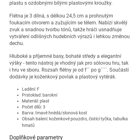
plastu s ozdobnými bílými plastovými kroužky.
Flétna je 3 dílná, s délkou 24,5 cm a prohnutým
foukacím otvorem a zužujícím se tělem. Nabízí skvělý
zvuk a snadnou tvorbu tónů, takže hráči usnadňuje
vytváření odlišných hudebních výrazů i lehkou změnou
dechu.
Hluboké a příjemné basy, bohaté středy a elegantní
výšky - tento nástroj je vhodný jak pro sólovou hru, tak
i hru ve sboru. Rozsah flétny je od f´´ po g´´´´. Součástí
dodávky je koženkový povlak a plastový vytěrák.
Ladění: F
Prstoklad: barokní
Materiál: plast
Počet dílů: 3
Barva: tmavě hnědá/slonová kost
Obsah balení: koženkové pouzdro, čistící tyčka, tabulka
hmatů
Doplňkové parametry