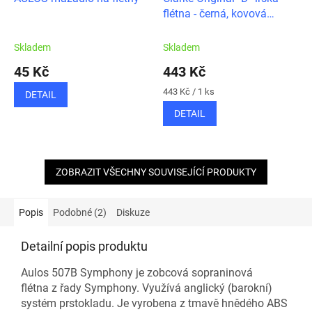
flétna - černá, kovová
hubička s dřevěnou
vložkou
Skladem
Skladem
45 Kč
443 Kč
Měrná
443 Kč / 1 ks
DETAIL
cena:
DETAIL
ZOBRAZIT VŠECHNY SOUVISEJÍCÍ PRODUKTY
Popis
Podobné (2)
Diskuze
Detailní popis produktu
Aulos 507B Symphony je zobcová sopraninová
flétna z řady Symphony. Využívá anglický (barokní)
systém prstokladu. Je vyrobena z tmavě hnědého ABS