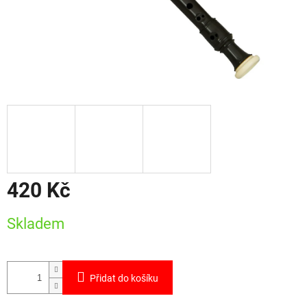
420 Kč
Měrná
Skladem
cena:
Přidat do košíku