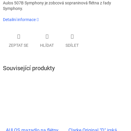
Aulos 507B Symphony je zobcová sopraninová flétna z řady
Symphony.
Detailní informace
ZEPTAT SE
HLÍDAT
SDÍLET
Související produkty
AULOS mazadlo na flétny
Clarke Original "D" irská