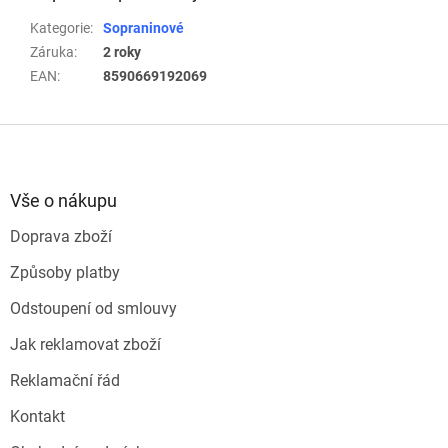
Kategorie
:
Sopraninové
Záruka
:
2 roky
EAN
:
8590669192069
Z
á
p
a
Vše o nákupu
t
Doprava zboží
í
Způsoby platby
Odstoupení od smlouvy
Jak reklamovat zboží
Reklamační řád
Kontakt