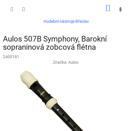
Přejít
NÁKUP
na
obsah
KOŠÍK
Hudební nástroje Břeclav
Aulos 507B Symphony, Barokní
sopraninová zobcová flétna
2400181
Značka:
Aulos