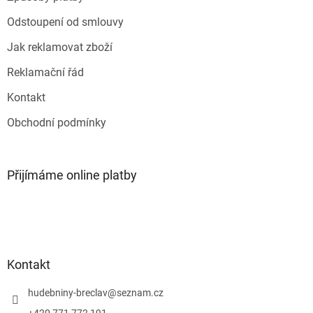
v
k
Odstoupení od smlouvy
y
v
Jak reklamovat zboží
ý
p
Reklamační řád
i
s
Kontakt
u
Obchodní podmínky
Přijímáme online platby
Kontakt
hudebniny-breclav
@
seznam.cz
+420 771 772 191