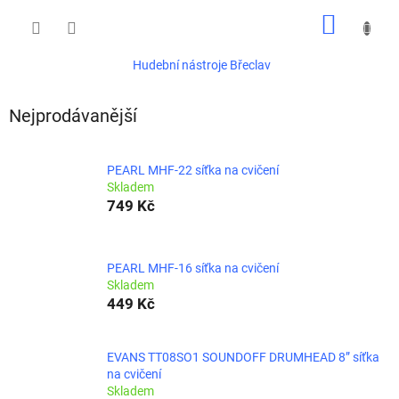
Přejít
NÁKUP
na
obsah
KOŠÍK
Hudební nástroje Břeclav
Nejprodávanější
PEARL MHF-22 síťka na cvičení
Skladem
749 Kč
PEARL MHF-16 síťka na cvičení
Skladem
449 Kč
EVANS TT08SO1 SOUNDOFF DRUMHEAD 8” síťka
na cvičení
Skladem