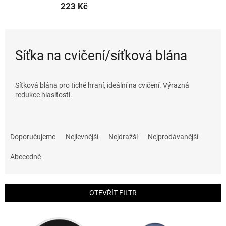
223 Kč
Síťka na cvičení/síťková blána
Síťková blána pro tiché hraní, ideální na cvičení. Výrazná
redukce hlasitosti.
Ř
a
Doporučujeme
Nejlevnější
Nejdražší
Nejprodávanější
z
e
Abecedně
n
í
p
OTEVŘÍT FILTR
r
o
V
d