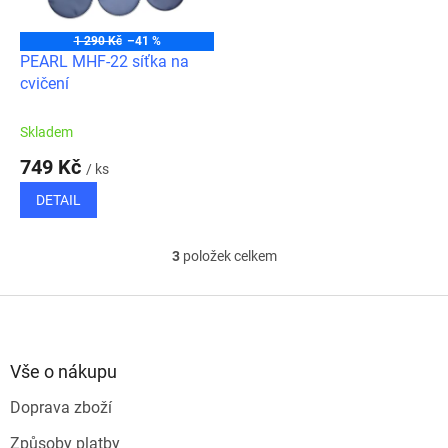
1 290 Kč
–41 %
PEARL MHF-22 síťka na
cvičení
Skladem
749 Kč
/ ks
DETAIL
3
položek celkem
O
v
l
Z
á
á
d
p
a
a
Vše o nákupu
c
t
í
Doprava zboží
í
p
r
Způsoby platby