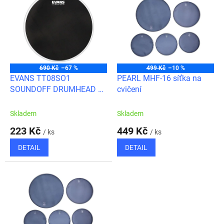
ý
u
p
k
i
t
s
ů
p
r
o
690 Kč
–67 %
499 Kč
–10 %
d
EVANS TT08SO1
PEARL MHF-16 síťka na
u
SOUNDOFF DRUMHEAD 8”
cvičení
k
síťka na cvičení
t
Skladem
Skladem
ů
223 Kč
449 Kč
/ ks
/ ks
DETAIL
DETAIL