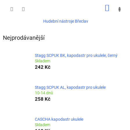
Přejít
NÁKUP
na
obsah
KOŠÍK
Hudební nástroje Břeclav
Nejprodávanější
Stagg SCPUK BK, kapodastr pro ukulele, černý
Skladem
242 Kč
Stagg SCPUK AL, kapodastr pro ukulele
10-14 dnů
258 Kč
CASCHA kapodastr ukulele
Skladem