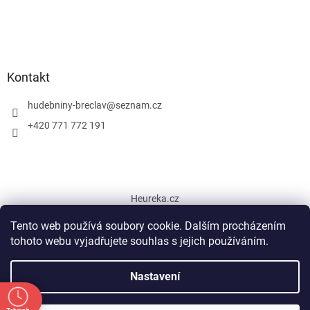
Kontakt
hudebniny-breclav
@
seznam.cz
+420 771 772 191
Heureka.cz
Tento web používá soubory cookie. Dalším procházením
tohoto webu vyjadřujete souhlas s jejich používáním.
Vytvořil Shoptet
Nastavení
Copyright 2026
Hudební nástroje Břeclav
. Všechna práva