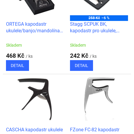
ů
p
r
o
258 Kč
–6 %
d
ORTEGA kapodastr
Stagg SCPUK BK,
u
ukulele/banjo/mandolína v
kapodastr pro ukulele,
k
dárkovém balení
černý
t
Skladem
Skladem
ů
468 Kč
242 Kč
/ ks
/ ks
DETAIL
DETAIL
CASCHA kapodastr ukulele
FZone FC-82 kapodastr