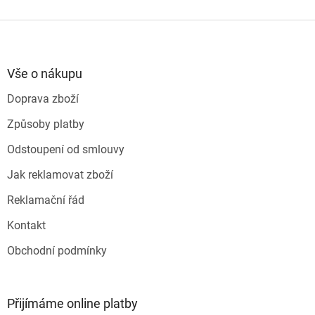
v
l
Z
á
á
d
p
a
a
Vše o nákupu
c
t
í
Doprava zboží
í
p
r
Způsoby platby
v
k
Odstoupení od smlouvy
y
v
Jak reklamovat zboží
ý
p
Reklamační řád
i
s
Kontakt
u
Obchodní podmínky
Přijímáme online platby