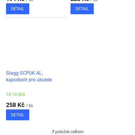
DETAIL
DETAIL
Stagg SCPUK AL,
kapodastr pro ukulele
10-14 dnů
258 Kč
/ ks
DETAIL
7
položek celkem
O