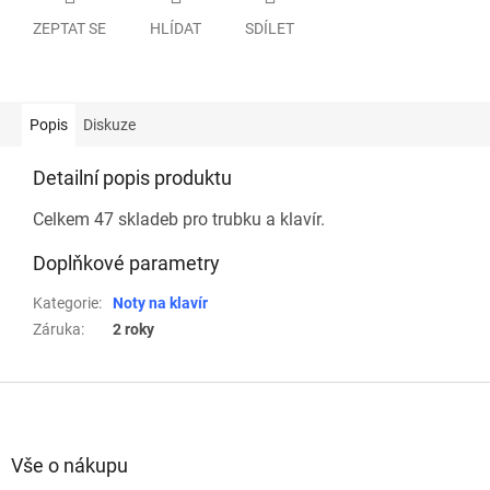
ZEPTAT SE
HLÍDAT
SDÍLET
Popis
Diskuze
Detailní popis produktu
Celkem 47 skladeb pro trubku a klavír.
Doplňkové parametry
Kategorie
:
Noty na klavír
Záruka
:
2 roky
Z
á
p
a
Vše o nákupu
t