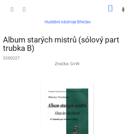
Přejít
NÁKUP
na
obsah
KOŠÍK
Hudební nástroje Břeclav
Album starých mistrů (sólový part
trubka B)
3200227
Značka:
G+W