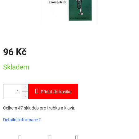
96 Kč
Měrná
Skladem
cena:
Přidat do košíku
Celkem 47 skladeb pro trubku a klavír.
Detailní informace