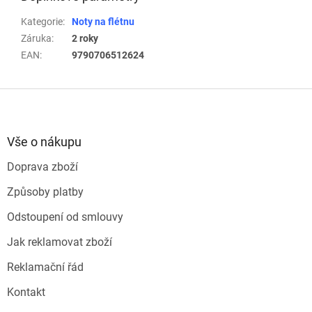
Kategorie
:
Noty na flétnu
Záruka
:
2 roky
EAN
:
9790706512624
Z
á
p
a
Vše o nákupu
t
Doprava zboží
í
Způsoby platby
Odstoupení od smlouvy
Jak reklamovat zboží
Reklamační řád
Kontakt