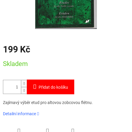
199 Kč
Měrná
Skladem
cena:
Přidat do košíku
Zajímavý výběr etud pro altovou zobcovou flétnu.
Detailní informace