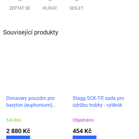
ZEPTAT SE
HLÍDAT
SDÍLET
Související produkty
Dimavery pouzdro pro
Stagg SCK-TP, sada pro
baryton (euphonium)
údržbu trubky - vytěrák
perinetový
5-8 dnů
Objednáno
2 880 Kč
454 Kč