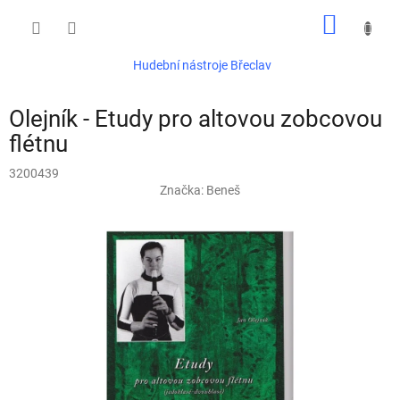
Přejít
NÁKUP
na
obsah
KOŠÍK
Hudební nástroje Břeclav
Olejník - Etudy pro altovou zobcovou
flétnu
3200439
Značka:
Beneš