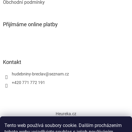
Obchodní podmínky
Přijímáme online platby
Kontakt
hudebniny-breclav
@
seznam.cz
+420 771 772 191
Heureka.cz
Tento web používá soubory cookie. Dalším procházením
tohoto webu vyjadřujete souhlas s jejich používáním.