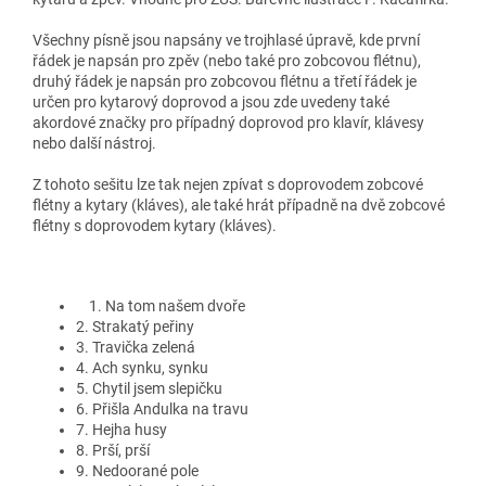
Všechny písně jsou napsány ve trojhlasé úpravě, kde první
řádek je napsán pro zpěv (nebo také pro zobcovou flétnu),
druhý řádek je napsán pro zobcovou flétnu a třetí řádek je
určen pro kytarový doprovod a jsou zde uvedeny také
akordové značky pro případný doprovod pro klavír, klávesy
nebo další nástroj.
Z tohoto sešitu lze tak nejen zpívat s doprovodem zobcové
flétny a kytary (kláves), ale také hrát případně na dvě zobcové
flétny s doprovodem kytary (kláves).
1. Na tom našem dvoře
2. Strakatý peřiny
3. Travička zelená
4. Ach synku, synku
5. Chytil jsem slepičku
6. Přišla Andulka na travu
7. Hejha husy
8. Prší, prší
9. Nedoorané pole