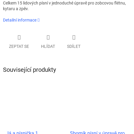
Celkem 15 lidových písní v jednoduché úpravě pro zobcovou flétnu,
kytaru a zpěv.
Detailní informace
ZEPTAT SE
HLÍDAT
SDÍLET
Související produkty
Já a písnička 1
Sborník písní v úpravě pro