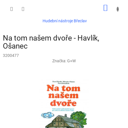
Přejít
NÁKUP
na
obsah
KOŠÍK
Hudební nástroje Břeclav
Na tom našem dvoře - Havlík,
Ošanec
3200477
Značka:
G+W