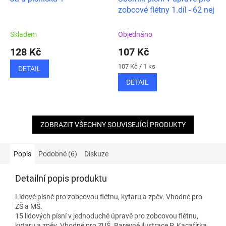
zobcové flétny 1.díl - 62 nej
Skladem
Objednáno
128 Kč
107 Kč
Měrná
107 Kč / 1 ks
DETAIL
cena:
DETAIL
ZOBRAZIT VŠECHNY SOUVISEJÍCÍ PRODUKTY
Popis
Podobné (6)
Diskuze
Detailní popis produktu
Lidové písně pro zobcovou flétnu, kytaru a zpěv. Vhodné pro
ZŠ a MŠ.
15 lidových písní v jednoduché úpravě pro zobcovou flétnu,
kytaru a zpěv. Vhodné pro ZUŠ. Barevné ilustrace P. Kacafírka.