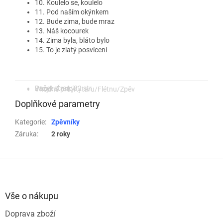
10. Koulelo se, koulelo
11. Pod naším okýnkem
12. Bude zima, bude mraz
13. Náš kocourek
14. Zima byla, bláto bylo
15. To je zlatý posvícení
Počet stran: 32 str
Jazyk: Český
Vhodné pro: Kytaru/Flétnu/Zpěv
Doplňkové parametry
Kategorie
:
Zpěvníky
Záruka
:
2 roky
Z
á
p
a
Vše o nákupu
t
Doprava zboží
í