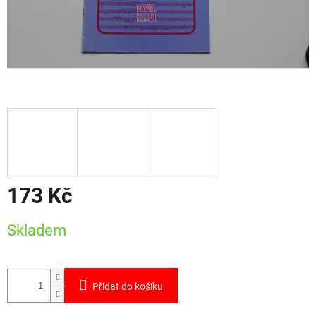
173 Kč
Měrná
Skladem
cena:
Přidat do košíku