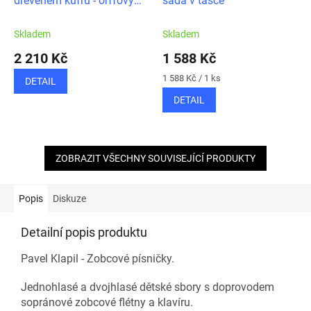
dřevěném kufru - orffovy
sada v tašce
nástroje
Skladem
Skladem
2 210 Kč
1 588 Kč
Měrná
1 588 Kč / 1 ks
DETAIL
cena:
DETAIL
ZOBRAZIT VŠECHNY SOUVISEJÍCÍ PRODUKTY
Popis
Diskuze
Detailní popis produktu
Pavel Klapil - Zobcové písničky.
Jednohlasé a dvojhlasé dětské sbory s doprovodem
sopránové zobcové flétny a klavíru.