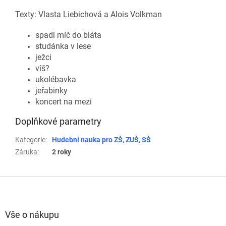
Texty: Vlasta Liebichová a Alois Volkman
spadl míč do bláta
studánka v lese
ježci
víš?
ukolébavka
jeřabinky
koncert na mezi
Doplňkové parametry
Kategorie
:
Hudební nauka pro ZŠ, ZUŠ, SŠ
Záruka
:
2 roky
Z
á
p
a
Vše o nákupu
t