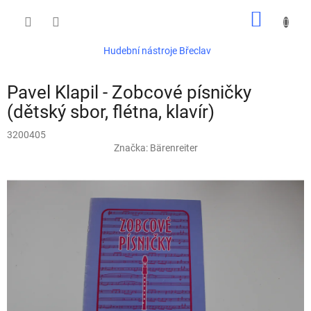
Přejít
NÁKUP
na
obsah
KOŠÍK
Hudební nástroje Břeclav
Pavel Klapil - Zobcové písničky
(dětský sbor, flétna, klavír)
3200405
Značka:
Bärenreiter