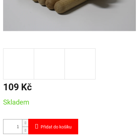
109 Kč
Měrná
Skladem
cena:
Přidat do košíku