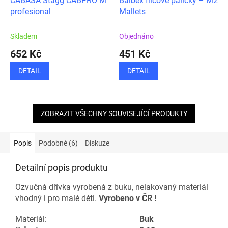
CABASA Stagg CABPRO M
Balbex filcové paličky – M2
profesional
Mallets
Skladem
Objednáno
652 Kč
451 Kč
DETAIL
DETAIL
ZOBRAZIT VŠECHNY SOUVISEJÍCÍ PRODUKTY
Popis
Podobné (6)
Diskuze
Detailní popis produktu
Ozvučná dřívka vyrobená z buku, nelakovaný materiál
vhodný i pro malé děti.
Vyrobeno v ČR !
Materiál:
Buk