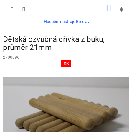
Přejít
NÁKUP
na
obsah
KOŠÍK
Hudební nástroje Břeclav
Dětská ozvučná dřívka z buku,
průměr 21mm
2700096
ČR