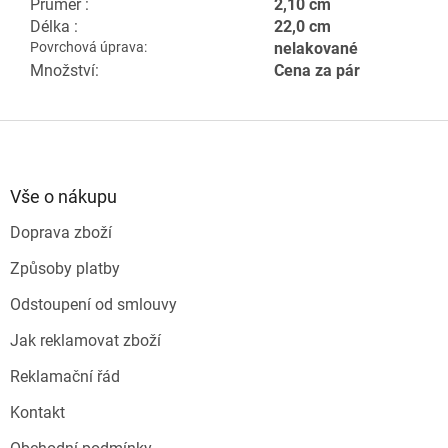
Průměr :
2,10 cm
Délka :
22,0 cm
Povrchová úprava:
nelakované
Množství:
Cena za pár
Z
á
p
a
Vše o nákupu
t
Doprava zboží
í
Způsoby platby
Odstoupení od smlouvy
Jak reklamovat zboží
Reklamační řád
Kontakt