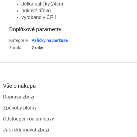
délka paličky 24cm
bukové dřevo
vyrobeno v ČR !
Doplňkové parametry
Kategorie
:
Paličky na perkuse
Záruka
:
2 roky
Z
á
p
a
Vše o nákupu
t
Doprava zboží
í
Způsoby platby
Odstoupení od smlouvy
Jak reklamovat zboží