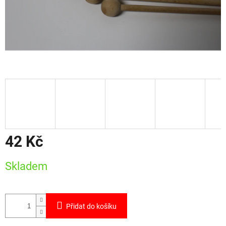
42 Kč
Měrná
Skladem
cena:
Přidat do košíku