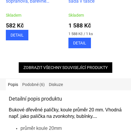
sopránová, barevné
sada v tašce
kameny
Skladem
Skladem
582 Kč
1 588 Kč
Měrná
1 588 Kč / 1 ks
DETAIL
cena:
DETAIL
ZOBRAZIT VŠECHNY SOUVISEJÍCÍ PRODUKTY
Popis
Podobné (6)
Diskuze
Detailní popis produktu
Bukové dřevěné paličky, koule průměr 20 mm. Vhodná
např. jako palička na zvonkohry, bubínky....
průměr koule 20mm