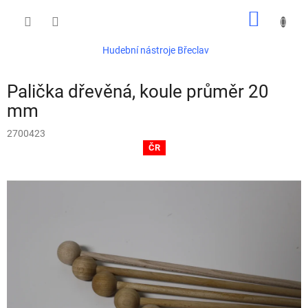
Přejít
NÁKUP
na
obsah
KOŠÍK
Hudební nástroje Břeclav
Palička dřevěná, koule průměr 20
mm
2700423
ČR