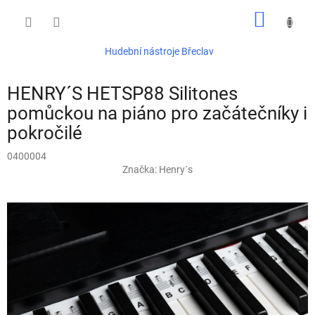
Přejít
NÁKUP
na
obsah
KOŠÍK
Hudební nástroje Břeclav
HENRY´S HETSP88 Silitones
pomůckou na piáno pro začátečníky i
pokročilé
0400004
Značka:
Henry`s