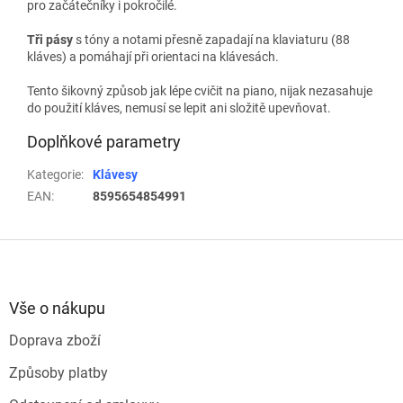
pro začátečníky i pokročilé.
Tři pásy
s tóny a notami přesně zapadají na klaviaturu (88
kláves) a pomáhají při orientaci na klávesách.
Tento šikovný způsob jak lépe cvičit na piano, nijak nezasahuje
do použití kláves, nemusí se lepit ani složitě upevňovat.
Doplňkové parametry
Kategorie
:
Klávesy
EAN
:
8595654854991
Z
á
p
a
Vše o nákupu
t
Doprava zboží
í
Způsoby platby