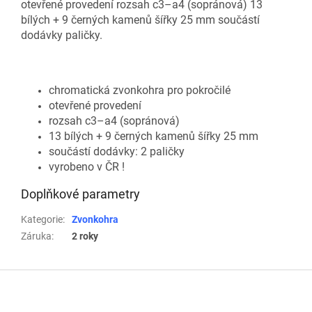
otevřené provedení rozsah c3–a4 (sopránová) 13
bílých + 9 černých kamenů šířky 25 mm součástí
dodávky paličky.
chromatická zvonkohra pro pokročilé
otevřené provedení
rozsah c3–a4 (sopránová)
13 bílých + 9 černých kamenů šířky 25 mm
součástí dodávky: 2 paličky
vyrobeno v ČR !
Doplňkové parametry
Kategorie
:
Zvonkohra
Záruka
:
2 roky
Z
á
p