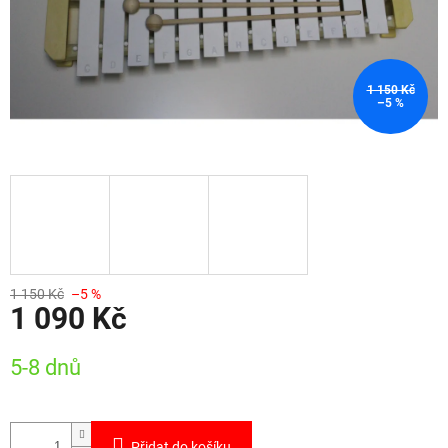
1 150 Kč
–5 %
1 150 Kč
–5 %
1 090 Kč
Měrná
5-8 dnů
cena:
Přidat do košíku