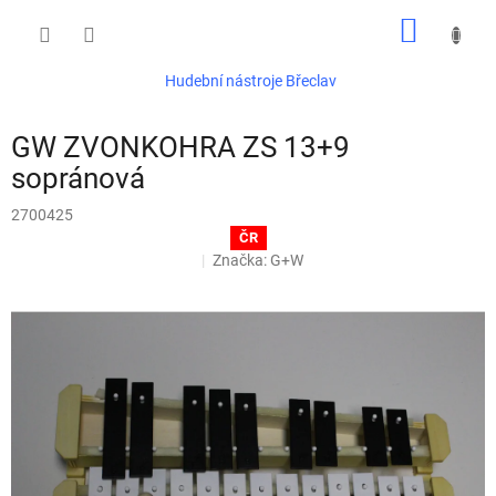
Přejít
NÁKUP
na
obsah
KOŠÍK
Hudební nástroje Břeclav
GW ZVONKOHRA ZS 13+9
sopránová
2700425
ČR
Značka:
G+W