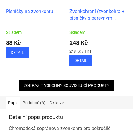
Písničky na zvonkohru
Zvonkohraní (zvonkohra +
písničky s barevnými
notičkami)
Skladem
Skladem
88 Kč
248 Kč
Měrná
248 Kč / 1 ks
DETAIL
cena:
DETAIL
ZOBRAZIT VŠECHNY SOUVISEJÍCÍ PRODUKTY
Popis
Podobné (6)
Diskuze
Detailní popis produktu
Chromatická sopránová zvonkohra pro pokročilé