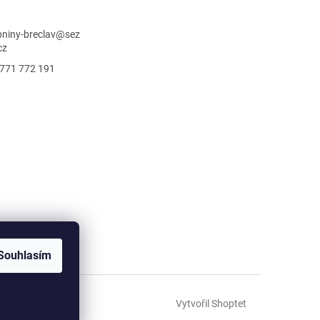
niny-breclav
@
sez
cz
771 772 191
Souhlasím
Vytvořil Shoptet