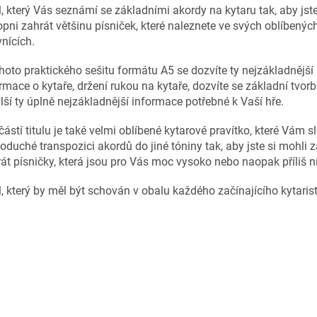
l, který Vás seznámí se základními akordy na kytaru tak, aby jste 
pni zahrát většinu písniček, které naleznete ve svých oblíbenýc
nících.
hoto praktického sešitu formátu A5 se dozvíte ty nejzákladnější
rmace o kytaře, držení rukou na kytaře, dozvíte se základní tvor
lší ty úplně nejzákladnější informace potřebné k Vaší hře.
ástí titulu je také velmi oblíbené kytarové pravítko, které Vám s
oduché transpozici akordů do jiné tóniny tak, aby jste si mohli 
át písničky, která jsou pro Vás moc vysoko nebo naopak příliš n
l, který by měl být schován v obalu každého začínajícího kytarist