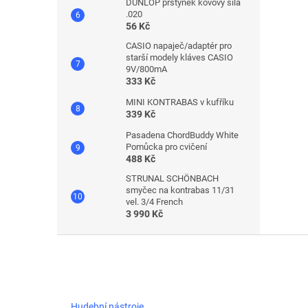
DUNLOP prstýnek kovový síla
.020
56 Kč
CASIO napaječ/adaptér pro
starší modely kláves CASIO
9V/800mA
333 Kč
MINI KONTRABAS v kufříku
339 Kč
Pasadena ChordBuddy White
Pomůcka pro cvičení
488 Kč
STRUNAL SCHÖNBACH
smyčec na kontrabas 11/31
vel. 3/4 French
3 990 Kč
Z
á
p
a
t
Hudební nástroje