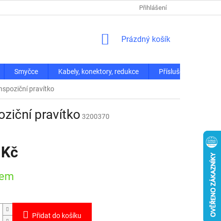
Přihlášení
NÁKUPNÍ
Prázdný košík
KOŠÍK
Smyčce
Kabely, konektory, redukce
Příslušenství
nspoziční pravítko
oziční pravítko
3200370
 Kč
dem
Přidat do košíku