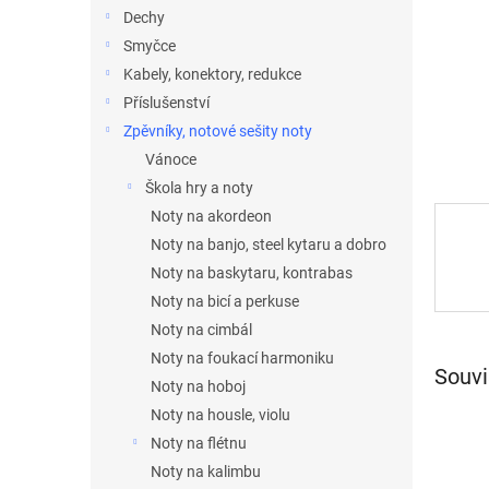
n
Dechy
e
Smyčce
l
Kabely, konektory, redukce
Příslušenství
Zpěvníky, notové sešity noty
Vánoce
Škola hry a noty
Noty na akordeon
Noty na banjo, steel kytaru a dobro
Noty na baskytaru, kontrabas
Noty na bicí a perkuse
Noty na cimbál
Noty na foukací harmoniku
Souvi
Noty na hoboj
Noty na housle, violu
Noty na flétnu
Noty na kalimbu