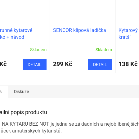
trunné kytarové
SENCOR klipová ladička
Kytarový
tko + návod
kratší
Skladem
Skladem
 Kč
299 Kč
138 Kč
DETAIL
DETAIL
s
Diskuze
ailní popis produktu
l NA KYTARU BEZ NOT je jedna se základních a nejoblíbenějšíc
ůcek amatérských kytaristů.