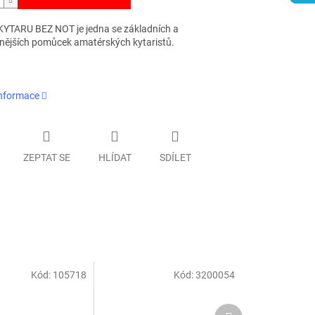
 KYTARU BEZ NOT je jedna se základních a
enějších pomůcek amatérských kytaristů.
informace
ZEPTAT SE
HLÍDAT
SDÍLET
Kód:
105718
Kód:
3200054
Další