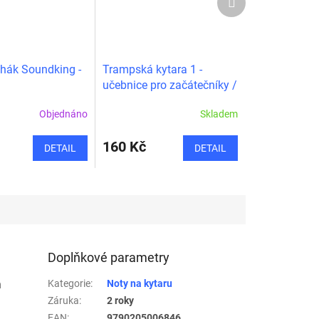
produkt
 hák Soundking -
Trampská kytara 1 -
učebnice pro začátečníky /
Petr Jánský
Objednáno
Skladem
160 Kč
DETAIL
DETAIL
Doplňkové parametry
h
Kategorie
:
Noty na kytaru
Záruka
:
2 roky
EAN
:
9790205006846