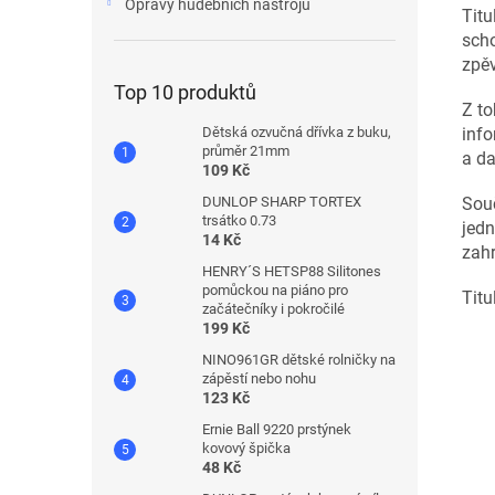
Opravy hudebních nástrojů
Titu
scho
zpěv
Top 10 produktů
Z to
info
Dětská ozvučná dřívka z buku,
průměr 21mm
a da
109 Kč
Souč
DUNLOP SHARP TORTEX
trsátko 0.73
jedn
14 Kč
zahr
HENRY´S HETSP88 Silitones
pomůckou na piáno pro
Titu
začátečníky i pokročilé
199 Kč
NINO961GR dětské rolničky na
zápěstí nebo nohu
123 Kč
Ernie Ball 9220 prstýnek
kovový špička
48 Kč