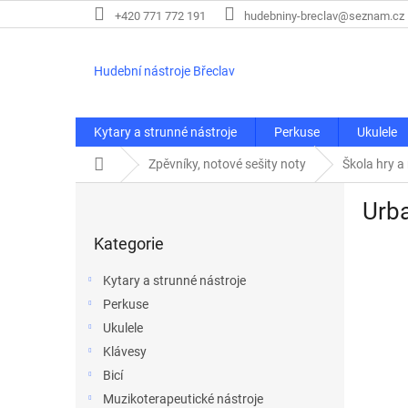
Přejít
+420 771 772 191
hudebniny-breclav@seznam.cz
na
obsah
Hudební nástroje Břeclav
Kytary a strunné nástroje
Perkuse
Ukulele
Domů
Zpěvníky, notové sešity noty
Škola hry a
P
Urba
o
Přeskočit
s
Kategorie
kategorie
t
r
Kytary a strunné nástroje
a
Perkuse
n
Ukulele
n
í
Klávesy
p
Bicí
a
Muzikoterapeutické nástroje