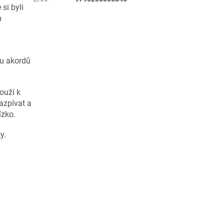
si byli
h
bu akordů
louží k
zazpívat a
ízko.
y.