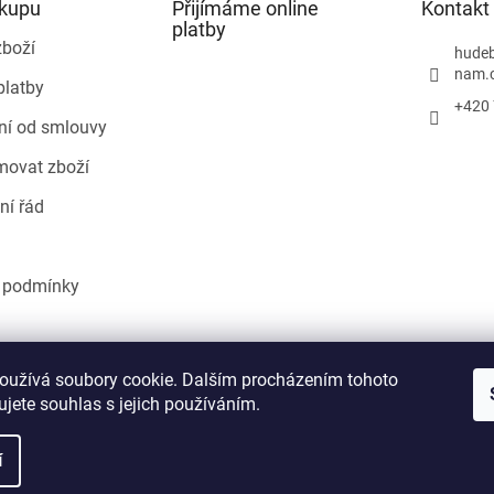
ákupu
Přijímáme online
Kontakt
platby
zboží
hudeb
nam.
platby
+420 
ní od smlouvy
movat zboží
ní řád
 podmínky
Heureka.cz
oužívá soubory cookie. Dalším procházením tohoto
jete souhlas s jejich používáním.
í
áva vyhrazena.
Upravit nastavení cookies