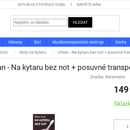
AKTUÁLNÍ OTEVÍRACÍ DOBA
NAPIŠTE NÁM
HLEDAT
Klávesy
Bicí
Muzikoterapeutické nástroje
Dechy
 noty
Noty na kytaru
Urban - Na kytaru bez not + posuvné tra
n - Na kytaru bez not + posuvné transp
Značka:
Bärenreiter
149
Měrná
Skla
cena: