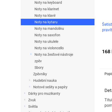
Noty na keyboard
Noty na klarinet
Noty na klavír
Noty na kytaru
Šetis
Noty na mandolínu
praví
Noty na saxofon
Noty na ukulele
Noty na violoncello
168
Noty na žesťové nástroje
zpěv
Sbory
Popi
Zpěvníky
Hudební nauka
Notové sešity a papíry
Det
Dárky pro muzikanty
Titu
Zvuk
pom
Světla