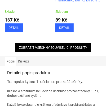
mandolínu, banjo, basu a
klávesy + NOVĚ UKULELE
Skladem
Skladem
167 Kč
89 Kč
DETAIL
DETAIL
ZOBRAZIT VŠECHNY SOUVISEJÍCÍ PRODUKTY
Popis
Diskuze
Detailní popis produktu
Trampská kytara 1- učebnice pro začátečníky.
Krásně a srozumitelně udělaná učebnice pro začátečníky, 1. díl,
druhé rozšířené vydání.
Každá lekce obsahuje krátkou předmluvu k probírané látce a