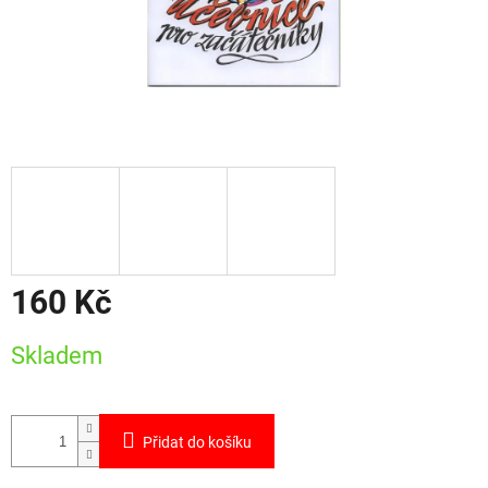
160 Kč
Měrná
Skladem
cena:
Přidat do košíku