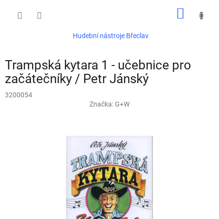
Přejít
NÁKUP
na
obsah
KOŠÍK
Hudební nástroje Břeclav
Trampská kytara 1 - učebnice pro
začátečníky / Petr Jánský
3200054
Značka:
G+W