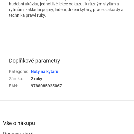
hudební ukázku, jednotlivé lekce odkazují k různým stylům a
rytmům, základní pojmy, ladění, držení kytary, práce s akordy a
technika pravé ruky.
Doplňkové parametry
Kategorie
:
Noty na kytaru
Záruka
:
2 roky
EAN
:
9788085925067
Z
á
p
a
Vše o nákupu
t
Doprava zboží