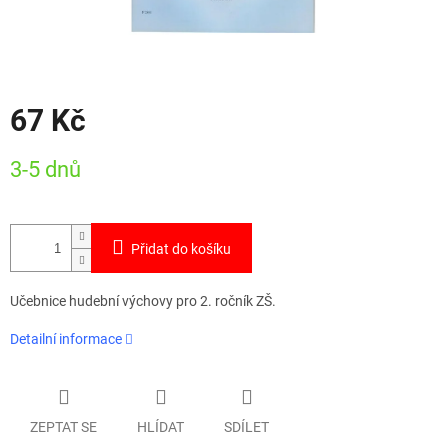
67 Kč
Měrná
3-5 dnů
cena:
Přidat do košíku
Učebnice hudební výchovy pro 2. ročník ZŠ.
Detailní informace
ZEPTAT SE
HLÍDAT
SDÍLET