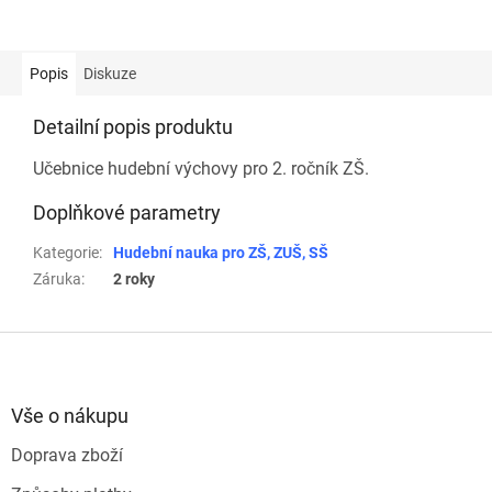
Popis
Diskuze
Detailní popis produktu
Učebnice hudební výchovy pro 2. ročník ZŠ.
Doplňkové parametry
Kategorie
:
Hudební nauka pro ZŠ, ZUŠ, SŠ
Záruka
:
2 roky
Z
á
p
a
Vše o nákupu
t
Doprava zboží
í