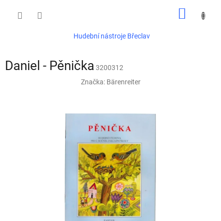
Přejít
NÁKUP
na
obsah
KOŠÍK
Hudební nástroje Břeclav
Daniel - Pěnička
3200312
Značka:
Bärenreiter