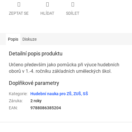
ZEPTAT SE
HLÍDAT
SDÍLET
Popis
Diskuze
Detailní popis produktu
Určeno především jako pomůcka při výuce hudebních
oborů v 1.-4. ročníku základních uměleckých škol.
Doplňkové parametry
Kategorie
:
Hudební nauka pro ZŠ, ZUŠ, SŠ
Záruka
:
2 roky
EAN
:
9788086385204
Z
á