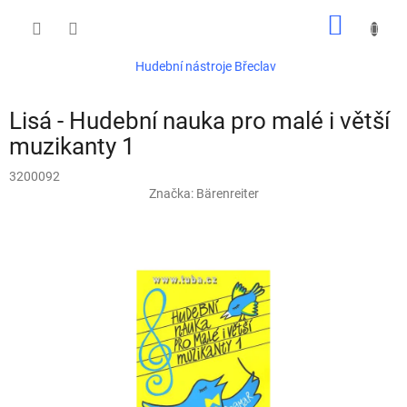
Přejít
NÁKUP
na
obsah
KOŠÍK
Hudební nástroje Břeclav
Lisá - Hudební nauka pro malé i větší
muzikanty 1
3200092
Značka:
Bärenreiter