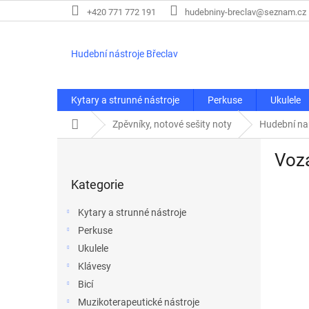
Přejít
+420 771 772 191
hudebniny-breclav@seznam.cz
na
obsah
Hudební nástroje Břeclav
Kytary a strunné nástroje
Perkuse
Ukulele
Domů
Zpěvníky, notové sešity noty
Hudební n
P
Voza
o
Přeskočit
s
Kategorie
kategorie
t
r
Kytary a strunné nástroje
a
Perkuse
n
Ukulele
n
í
Klávesy
p
Bicí
a
Muzikoterapeutické nástroje