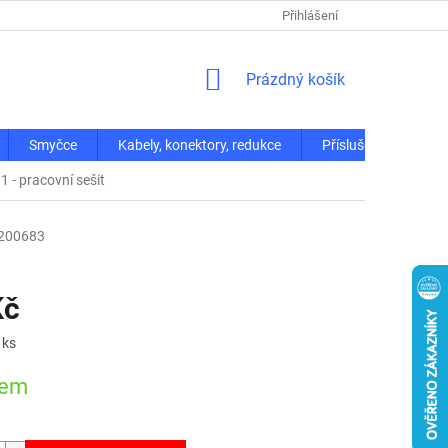
Přihlášení
NÁKUPNÍ
Prázdný košík
KOŠÍK
Smyčce
Kabely, konektory, redukce
Příslušenství
 - pracovní sešit
200683
Kč
 ks
dem