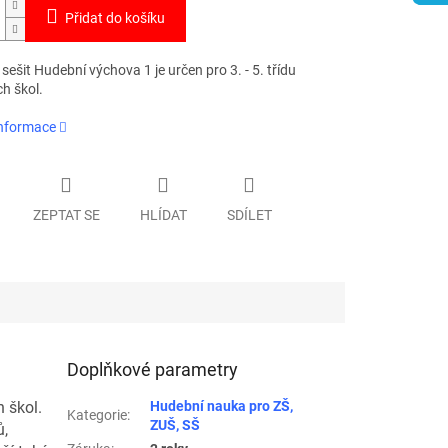
Přidat do košíku
sešit Hudební výchova 1 je určen pro 3. - 5. třídu
h škol.
informace
ZEPTAT SE
HLÍDAT
SDÍLET
Doplňkové parametry
h škol.
Hudební nauka pro ZŠ,
Kategorie
:
ZUŠ, SŠ
ů,