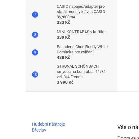
CASIO napaječ/adaptér pro
starší modely kláves CASIO
9V/800mA
333 Kč
MINI KONTRABAS v kufříku
339 Kč
Pasadena ChordBuddy White
Pomůcka pro cvičení
488 Kč
STRUNAL SCHÖNBACH
smyčec na kontrabas 11/31
vel. 3/4 French
3 990 Kč
Z
á
p
a
t
Hudební nástroje
Vše o n
í
Břeclav
Doprava 