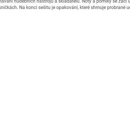
ávání hudebních nástrojů a skladatelů. Noty a pomlky se žáci u
sničkách. Na konci sešitu je opakování, které shrnuje probrané u