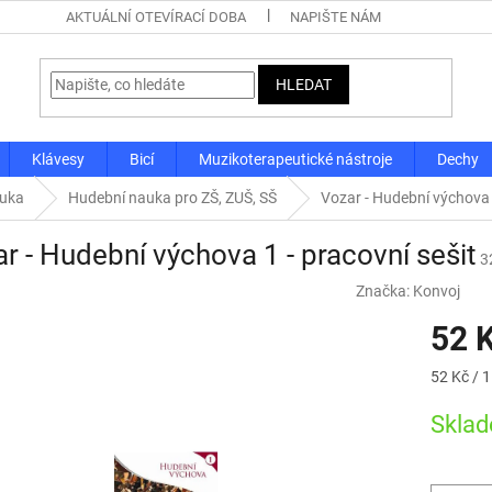
AKTUÁLNÍ OTEVÍRACÍ DOBA
NAPIŠTE NÁM
HLEDAT
Klávesy
Bicí
Muzikoterapeutické nástroje
Dechy
auka
Hudební nauka pro ZŠ, ZUŠ, SŠ
Vozar - Hudební výchova 1
r - Hudební výchova 1 - pracovní sešit
3
Značka:
Konvoj
52 
Měrná
52 Kč / 1
cena:
Skla