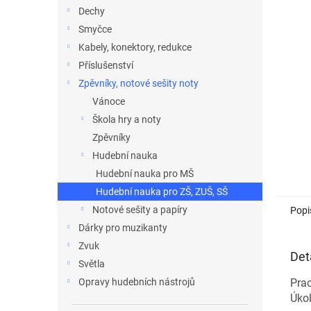
n
Dechy
e
Smyčce
l
Kabely, konektory, redukce
Příslušenství
Zpěvníky, notové sešity noty
Vánoce
Škola hry a noty
Zpěvníky
Hudební nauka
Hudební nauka pro MŠ
Hudební nauka pro ZŠ, ZUŠ, SŠ
Notové sešity a papíry
Popi
Dárky pro muzikanty
Zvuk
Det
Světla
Prac
Opravy hudebních nástrojů
Úkol