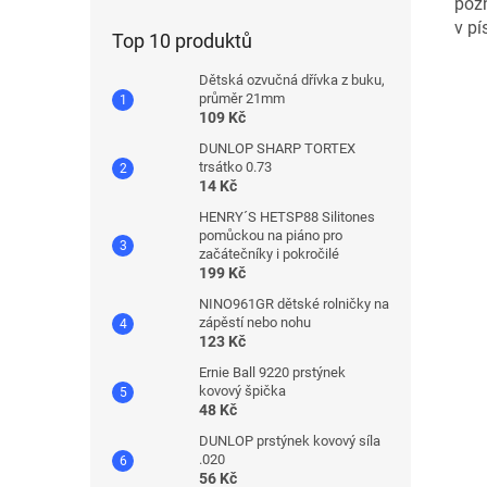
pozn
v pí
Top 10 produktů
Dětská ozvučná dřívka z buku,
průměr 21mm
109 Kč
DUNLOP SHARP TORTEX
trsátko 0.73
14 Kč
HENRY´S HETSP88 Silitones
pomůckou na piáno pro
začátečníky i pokročilé
199 Kč
NINO961GR dětské rolničky na
zápěstí nebo nohu
123 Kč
Ernie Ball 9220 prstýnek
kovový špička
48 Kč
DUNLOP prstýnek kovový síla
.020
56 Kč