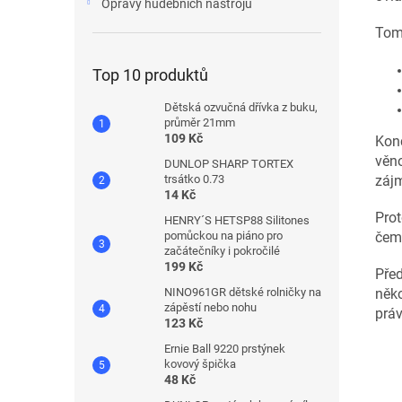
Opravy hudebních nástrojů
Tomu
Top 10 produktů
Dětská ozvučná dřívka z buku,
průměr 21mm
109 Kč
Konc
věno
DUNLOP SHARP TORTEX
záj
trsátko 0.73
14 Kč
Prot
HENRY´S HETSP88 Silitones
čemu
pomůckou na piáno pro
začátečníky i pokročilé
199 Kč
Před
něko
NINO961GR dětské rolničky na
zápěstí nebo nohu
práv
123 Kč
Ernie Ball 9220 prstýnek
kovový špička
48 Kč