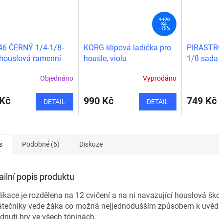
1 170
Kč
–15 %
46 ČERNÝ 1/4-1/8-
KORG klipová ladička pro
PIRASTRO
houslová ramenní
housle, violu
1/8 sada
a (pavouk)
Objednáno
Vyprodáno
 Kč
990 Kč
749 Kč
DETAIL
DETAIL
s
Podobné (6)
Diskuze
ailní popis produktu
ikace je rozdělena na 12 cvičení a na ni navazující houslová šk
átečníky vede žáka co možná nejjednodušším způsobem k uv
dnutí hry ve všech tóninách.