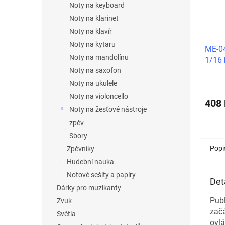
Noty na keyboard
Noty na klarinet
Noty na klavír
Noty na kytaru
ME-0
Noty na mandolínu
1/16 
opěrk
Noty na saxofon
Noty na ukulele
Noty na violoncello
408
Noty na žesťové nástroje
zpěv
Sbory
Popi
Zpěvníky
Hudební nauka
Notové sešity a papíry
Det
Dárky pro muzikanty
Publ
Zvuk
zač
Světla
ovlá