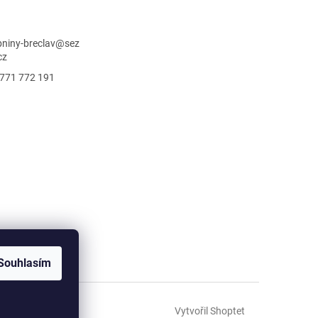
niny-breclav
@
sez
cz
771 772 191
Souhlasím
Vytvořil Shoptet