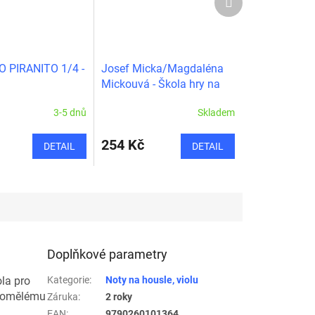
produkt
 PIRANITO 1/4 -
Josef Micka/Magdaléna
Mickouvá - Škola hry na
housle 1
3-5 dnů
Skladem
254 Kč
DETAIL
DETAIL
Doplňkové parametry
ola pro
Kategorie
:
Noty na housle, violu
ědomělému
Záruka
:
2 roky
EAN
:
9790260101364