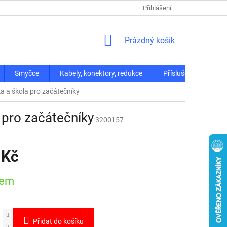
Přihlášení
NÁKUPNÍ
Prázdný košík
KOŠÍK
Smyčce
Kabely, konektory, redukce
Příslušenství
a a škola pro začátečníky
 pro začátečníky
3200157
 Kč
dem
Přidat do košíku