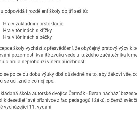
 odpovídá i rozdělení školy do tří sešitů:
Hra v základním prstokladu,
Hra v tóninách s křížky
Hra v tóninách s béčky
epce školy vychází z přesvědčení, že obyčejný prstový výcvik b
vání pozornosti kvalitě zvuku vede u každého začátečníka k 
mu o hru a neprobouzí v něm hudebnost.
o se po celou dobu výuky dbá důsledně na to, aby žákovi vše, co 
 se učí, znělo co nejlépe.
kládaná škola autorské dvojice Čermák - Beran nachází bezespo
lik desetiletí své příznivce z řad pedagogů i žáků, o čemž svědčí 
ě vycházející 11. vydání.