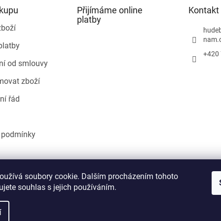
ákupu
Přijímáme online
Kontakt
platby
zboží
hudeb
nam.
platby
+420 
ní od smlouvy
movat zboží
ní řád
 podmínky
Heureka.cz
oužívá soubory cookie. Dalším procházením tohoto
jete souhlas s jejich používáním.
í
áva vyhrazena.
Upravit nastavení cookies