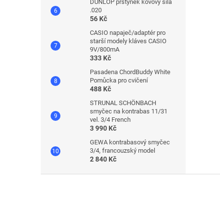
DUNLOP prstýnek kovový síla
.020
56 Kč
CASIO napaječ/adaptér pro
starší modely kláves CASIO
9V/800mA
333 Kč
Pasadena ChordBuddy White
Pomůcka pro cvičení
488 Kč
STRUNAL SCHÖNBACH
smyčec na kontrabas 11/31
vel. 3/4 French
3 990 Kč
GEWA kontrabasový smyčec
3/4, francouzský model
2 840 Kč
Z
á
p
a