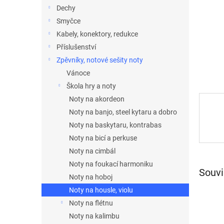
n
Dechy
e
Smyčce
l
Kabely, konektory, redukce
Příslušenství
Zpěvníky, notové sešity noty
Vánoce
Škola hry a noty
Noty na akordeon
Noty na banjo, steel kytaru a dobro
Noty na baskytaru, kontrabas
Noty na bicí a perkuse
Noty na cimbál
Noty na foukací harmoniku
Souvi
Noty na hoboj
Noty na housle, violu
Noty na flétnu
Noty na kalimbu