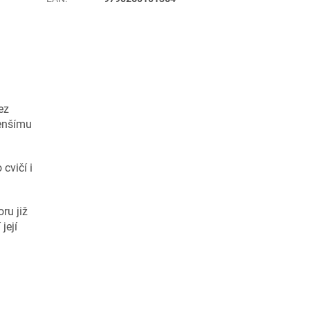
ez
menšímu
cvičí i
ru již
její