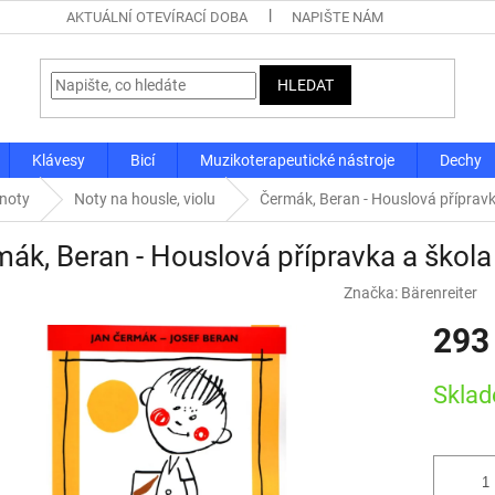
AKTUÁLNÍ OTEVÍRACÍ DOBA
NAPIŠTE NÁM
HLEDAT
Klávesy
Bicí
Muzikoterapeutické nástroje
Dechy
 noty
Noty na housle, violu
Čermák, Beran - Houslová přípravk
ák, Beran - Houslová přípravka a škola
Značka:
Bärenreiter
293
Měrná
Skla
cena: