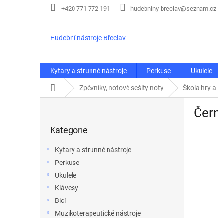
Přejít
+420 771 772 191
hudebniny-breclav@seznam.cz
na
obsah
Hudební nástroje Břeclav
Kytary a strunné nástroje
Perkuse
Ukulele
Domů
Zpěvníky, notové sešity noty
Škola hry a
P
Čerm
o
Přeskočit
s
Kategorie
kategorie
t
r
Kytary a strunné nástroje
a
Perkuse
n
Ukulele
n
í
Klávesy
p
Bicí
a
Muzikoterapeutické nástroje