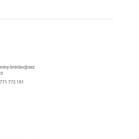
niny-breclav
@
sez
cz
771 772 191