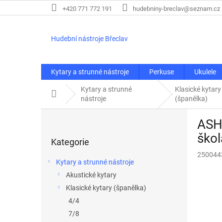
Přejít
+420 771 772 191
hudebniny-breclav@seznam.cz
na
obsah
Hudební nástroje Břeclav
Kytary a strunné nástroje
Perkuse
Ukulele
Kytary a strunné
Klasické kytary
Domů
nástroje
(španělka)
P
ASHT
o
Přeskočit
s
škol
Kategorie
kategorie
t
250044
r
Kytary a strunné nástroje
a
Akustické kytary
n
Klasické kytary (španělka)
n
í
4/4
p
7/8