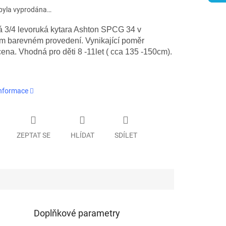
byla vyprodána…
á 3/4 levoruká kytara Ashton SPCG 34 v
ím barevném provedení. Vynikající poměr
cena. Vhodná pro děti 8 -11let ( cca 135 -150cm).
informace
ZEPTAT SE
HLÍDAT
SDÍLET
Doplňkové parametry