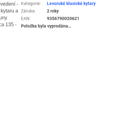
Kategorie
:
Levoruké klasické kytary
vedení -
 kytaru a
Záruka
:
2 roky
runy
EAN
:
9356790020621
ca 135 -
Položka byla vyprodána…