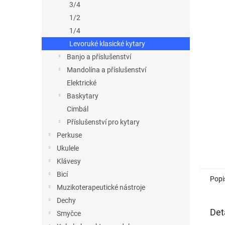
a
3/4
n
1/2
e
1/4
l
Levoruké klasické kytary
Banjo a příslušenství
Mandolína a příslušenství
Elektrické
Baskytary
Cimbál
Příslušenství pro kytary
Perkuse
Ukulele
Klávesy
Bicí
Popi
Muzikoterapeutické nástroje
Dechy
Det
Smyčce