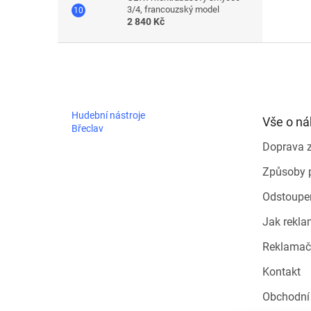
3/4, francouzský model
2 840 Kč
Z
á
p
a
t
Hudební nástroje
Vše o n
í
Břeclav
Doprava 
Způsoby 
Odstoupe
Jak rekla
Reklamač
Kontakt
Obchodní