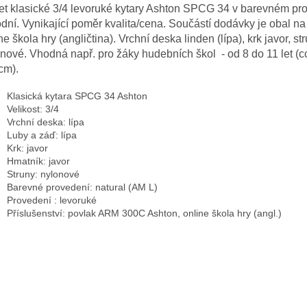
t klasické 3/4 levoruké kytary Ashton SPCG 34 v barevném pro
odní. Vynikající poměr kvalita/cena. Součástí dodávky je obal na
ne škola hry (angličtina). Vrchní deska linden (lípa), krk javor, st
nové. Vhodná např. pro žáky hudebních škol - od 8 do 11 let (c
cm).
Klasická kytara SPCG 34 Ashton
Velikost: 3/4
Vrchní deska: lípa
Luby a záď: lípa
Krk: javor
Hmatník: javor
Struny: nylonové
Barevné provedení: natural (AM L)
Provedení : levoruké
Příslušenství: povlak ARM 300C Ashton, online škola hry (angl.)