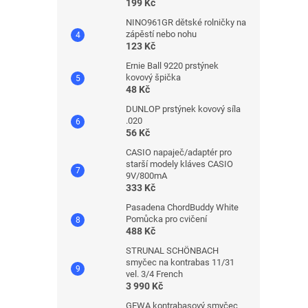
199 Kč
NINO961GR dětské rolničky na
zápěstí nebo nohu
123 Kč
Ernie Ball 9220 prstýnek
kovový špička
48 Kč
DUNLOP prstýnek kovový síla
.020
56 Kč
CASIO napaječ/adaptér pro
starší modely kláves CASIO
9V/800mA
333 Kč
Pasadena ChordBuddy White
Pomůcka pro cvičení
488 Kč
STRUNAL SCHÖNBACH
smyčec na kontrabas 11/31
vel. 3/4 French
3 990 Kč
GEWA kontrabasový smyčec