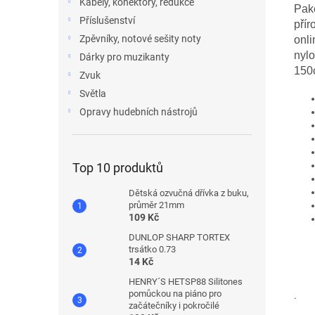
Kabely, konektory, redukce
Pake
Příslušenství
přír
Zpěvníky, notové sešity noty
onli
nylo
Dárky pro muzikanty
150
Zvuk
Světla
Opravy hudebních nástrojů
Top 10 produktů
Dětská ozvučná dřívka z buku,
průměr 21mm
109 Kč
DUNLOP SHARP TORTEX
trsátko 0.73
14 Kč
HENRY´S HETSP88 Silitones
pomůckou na piáno pro
.
začátečníky i pokročilé