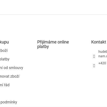
ákupu
Přijímáme online
Kontakt
platby
zboží
hudeb
nam.
platby
+420 
ní od smlouvy
movat zboží
ní řád
 podmínky