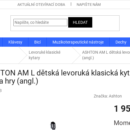
AKTUÁLNÍ OTEVÍRACÍ DOBA
NAPIŠTE NÁM
HLEDAT
Klávesy
Bicí
Muzikoterapeutické nástroje
Dechy
Levoruké klasické
ASHTON AM L dětská levoruk
kytary
(angl.)
ON AM L dětská levoruká klasická kytar
a hry (angl.)
3
Značka:
Ashton
1 9
Měrná
Mome
cena: