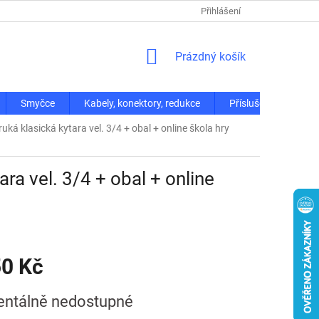
Přihlášení
NÁKUPNÍ
Prázdný košík
KOŠÍK
Smyčce
Kabely, konektory, redukce
Příslušenství
á klasická kytara vel. 3/4 + obal + online škola hry
a vel. 3/4 + obal + online
50 Kč
ntálně nedostupné