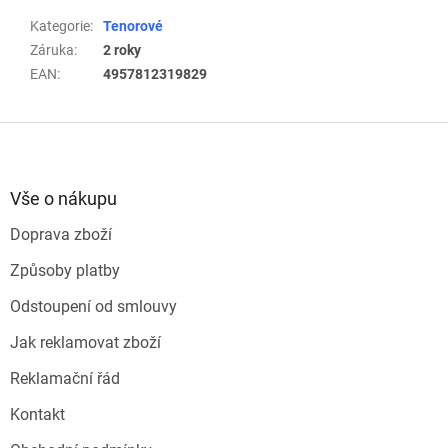
Kategorie
:
Tenorové
Záruka
:
2 roky
EAN
:
4957812319829
Z
á
p
a
Vše o nákupu
t
Doprava zboží
í
Způsoby platby
Odstoupení od smlouvy
Jak reklamovat zboží
Reklamační řád
Kontakt