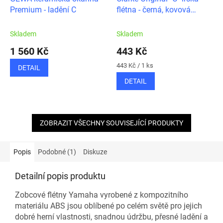
Premium - ladění C
flétna - černá, kovová
hubička s dřevěnou
vložkou
Skladem
Skladem
1 560 Kč
443 Kč
Měrná
443 Kč / 1 ks
DETAIL
cena:
DETAIL
ZOBRAZIT VŠECHNY SOUVISEJÍCÍ PRODUKTY
Popis
Podobné (1)
Diskuze
Detailní popis produktu
Zobcové flétny Yamaha vyrobené z kompozitního
materiálu ABS jsou oblíbené po celém světě pro jejich
dobré herní vlastnosti, snadnou údržbu, přesné ladění a