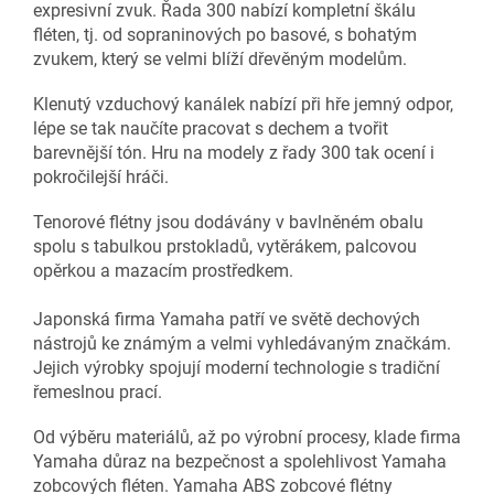
expresivní zvuk. Řada 300 nabízí kompletní škálu
fléten, tj. od sopraninových po basové, s bohatým
zvukem, který se velmi blíží dřevěným modelům.
Klenutý vzduchový kanálek nabízí při hře jemný odpor,
lépe se tak naučíte pracovat s dechem a tvořit
barevnější tón. Hru na modely z řady 300 tak ocení i
pokročilejší hráči.
Tenorové flétny jsou dodávány v bavlněném obalu
spolu s tabulkou prstokladů, vytěrákem, palcovou
opěrkou a mazacím prostředkem.
Japonská firma Yamaha patří ve světě dechových
nástrojů ke známým a velmi vyhledávaným značkám.
Jejich výrobky spojují moderní technologie s tradiční
řemeslnou prací.
Od výběru materiálů, až po výrobní procesy, klade firma
Yamaha důraz na bezpečnost a spolehlivost Yamaha
zobcových fléten. Yamaha ABS zobcové flétny