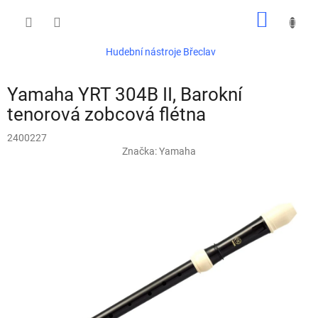
Přejít
NÁKUP
na
obsah
KOŠÍK
Hudební nástroje Břeclav
Yamaha YRT 304B II, Barokní
tenorová zobcová flétna
2400227
Značka:
Yamaha