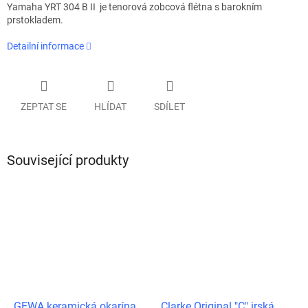
Yamaha YRT 304 B II je tenorová zobcová flétna s barokním
prstokladem.
Detailní informace
ZEPTAT SE
HLÍDAT
SDÍLET
Související produkty
GEWA keramická okarína
Clarke Original "C" irská