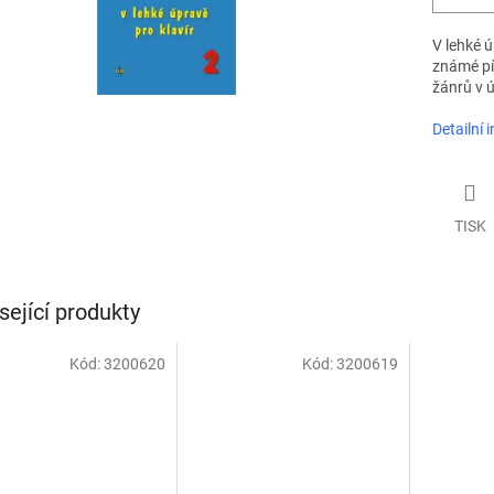
V lehké ú
známé pí
žánrů v 
Detailní 
TISK
sející produkty
Kód:
3200620
Kód:
3200619