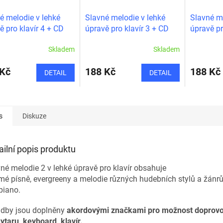
é melodie v lehké
Slavné melodie v lehké
Slavné me
ě pro klavír 4 + CD
úpravě pro klavír 3 + CD
úpravě pr
Skladem
Skladem
 Kč
188 Kč
188 Kč
DETAIL
DETAIL
s
Diskuze
ailní popis produktu
né melodie 2 v lehké úpravě pro klavír obsahuje
é písně, evergreeny a melodie různých hudebních stylů a žánrů
piano.
adby jsou doplněny
akordovými značkami pro možnost doprov
ytaru, keyboard, klavír.