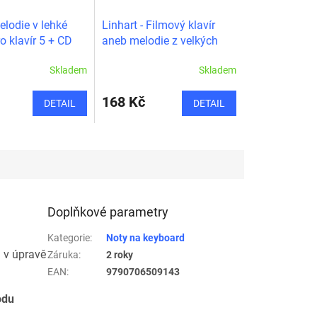
lodie v lehké
Linhart - Filmový klavír
o klavír 5 + CD
aneb melodie z velkých
filmů pro malé pianisty 1
Skladem
Skladem
168 Kč
DETAIL
DETAIL
Doplňkové parametry
Kategorie
:
Noty na keyboard
 v úpravě
Záruka
:
2 roky
EAN
:
9790706509143
odu