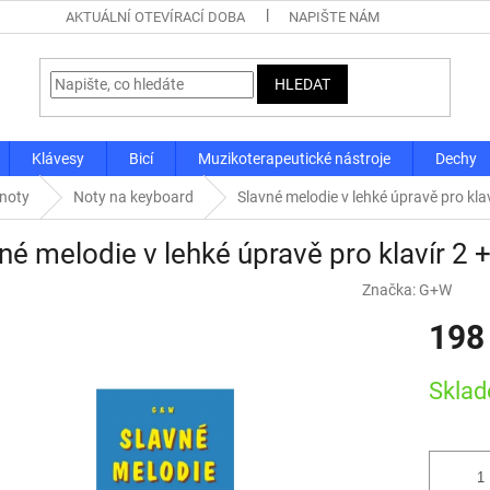
AKTUÁLNÍ OTEVÍRACÍ DOBA
NAPIŠTE NÁM
HLEDAT
Klávesy
Bicí
Muzikoterapeutické nástroje
Dechy
 noty
Noty na keyboard
Slavné melodie v lehké úpravě pro kla
né melodie v lehké úpravě pro klavír 2 
Značka:
G+W
198
Měrná
Skla
cena: