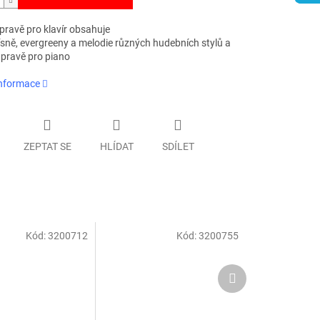
pravě pro klavír obsahuje
sně, evergreeny a melodie různých hudebních stylů a
úpravě pro piano
informace
ZEPTAT SE
HLÍDAT
SDÍLET
Kód:
3200712
Kód:
3200755
Další
produkt