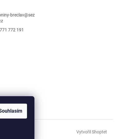
niny-breclav
@
sez
cz
771 772 191
Souhlasím
Vytvořil Shoptet