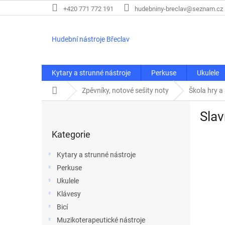
Přejít
+420 771 772 191
hudebniny-breclav@seznam.cz
na
obsah
Hudební nástroje Břeclav
Kytary a strunné nástroje
Perkuse
Ukulele
Domů
Zpěvníky, notové sešity noty
Škola hry a
P
Slav
o
Přeskočit
s
Kategorie
kategorie
t
r
Kytary a strunné nástroje
a
Perkuse
n
Ukulele
n
í
Klávesy
p
Bicí
a
Muzikoterapeutické nástroje