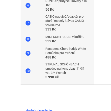
DUNLOP prstýnek kovový síla
.020
56 Kč
CASIO napaječ/adaptér pro
starší modely kláves CASIO
9V/800mA
333 Kč
MINI KONTRABAS v kufříku
339 Kč
Pasadena ChordBuddy White
Pomůcka pro cvičení
488 Kč
STRUNAL SCHÖNBACH
smyčec na kontrabas 11/31
vel. 3/4 French
3 990 Kč
Z
á
p
a
t
Hudební nástroje