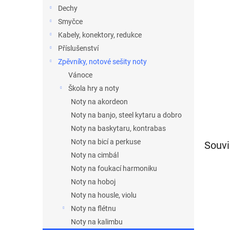
n
Dechy
e
Smyčce
l
Kabely, konektory, redukce
Příslušenství
Zpěvníky, notové sešity noty
Vánoce
Škola hry a noty
Noty na akordeon
Noty na banjo, steel kytaru a dobro
Noty na baskytaru, kontrabas
Noty na bicí a perkuse
Souvi
Noty na cimbál
Noty na foukací harmoniku
Noty na hoboj
Noty na housle, violu
Noty na flétnu
Noty na kalimbu