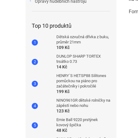
Opravy hudebních nástrojů
For
Top 10 produktů
Dětská ozvučná dřívka z buku,
průměr 21mm
109 Kč
DUNLOP SHARP TORTEX
trsátko 0.73
14 Kč
HENRY´S HETSP88 Silitones
pomůckou na piáno pro
začátečníky i pokročilé
199 Kč
NINO961GR dětské rolničky na
zápěstí nebo nohu
123 Kč
Ernie Ball 9220 prstýnek
kovový špička
48 Kč