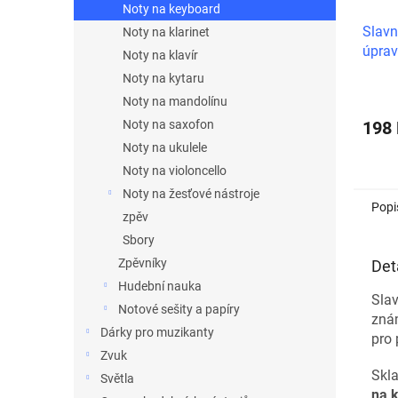
Noty na keyboard
Slavn
Noty na klarinet
úprav
Noty na klavír
Noty na kytaru
Noty na mandolínu
Noty na saxofon
198
Noty na ukulele
Noty na violoncello
Noty na žesťové nástroje
Popi
zpěv
Sbory
Zpěvníky
Det
Hudební nauka
Slav
Notové sešity a papíry
znám
Dárky pro muzikanty
pro 
Zvuk
Skl
Světla
na k