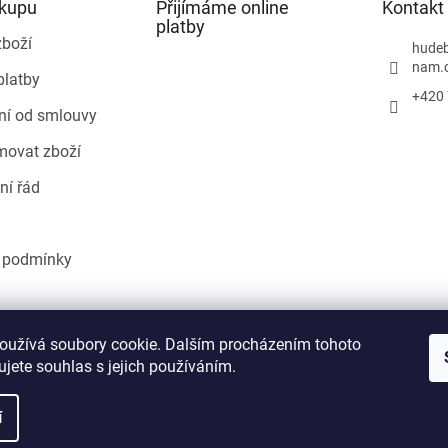
ákupu
Přijímáme online
Kontakt
platby
zboží
hudeb
nam.
platby
+420 
ní od smlouvy
movat zboží
ní řád
 podmínky
Heureka.cz
oužívá soubory cookie. Dalším procházením tohoto
jete souhlas s jejich používáním.
í
áva vyhrazena.
Upravit nastavení cookies