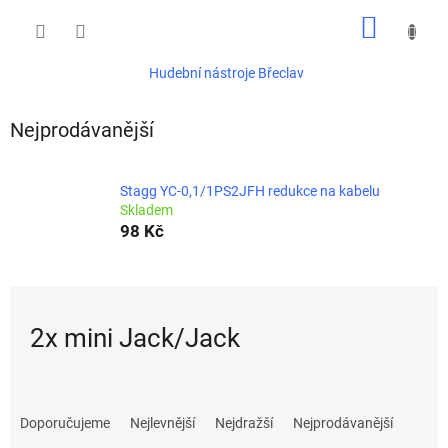
Přejít
NÁKUP
na
obsah
KOŠÍK
Hudební nástroje Břeclav
Nejprodávanější
Stagg YC-0,1/1PS2JFH redukce na kabelu
Skladem
98 Kč
2x mini Jack/Jack
Ř
a
Doporučujeme
Nejlevnější
Nejdražší
Nejprodávanější
z