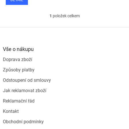
1
položek celkem
O
v
l
Z
á
á
d
p
a
a
Vše o nákupu
c
t
í
Doprava zboží
í
p
r
Způsoby platby
v
k
Odstoupení od smlouvy
y
v
Jak reklamovat zboží
ý
p
Reklamační řád
i
s
Kontakt
u
Obchodní podmínky