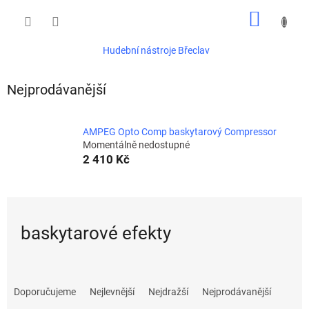
Přejít
NÁKUP
na
obsah
KOŠÍK
Hudební nástroje Břeclav
Nejprodávanější
AMPEG Opto Comp baskytarový Compressor
Momentálně nedostupné
2 410 Kč
baskytarové efekty
Ř
a
Doporučujeme
Nejlevnější
Nejdražší
Nejprodávanější
z