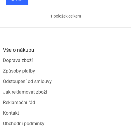
1
položek celkem
O
v
l
Z
á
á
d
p
a
a
Vše o nákupu
c
t
í
Doprava zboží
í
p
r
Způsoby platby
v
k
Odstoupení od smlouvy
y
v
Jak reklamovat zboží
ý
p
Reklamační řád
i
s
Kontakt
u
Obchodní podmínky