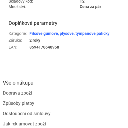
Skladový kód:
T2
Množství:
Cena za pár
Doplňkové parametry
Kategorie
:
Filcové,gumové, plyšové, tympánové paličky
Záruka
:
2 roky
EAN
:
8594170640958
Z
á
p
a
Vše o nákupu
t
Doprava zboží
í
Způsoby platby
Odstoupení od smlouvy
Jak reklamovat zboží