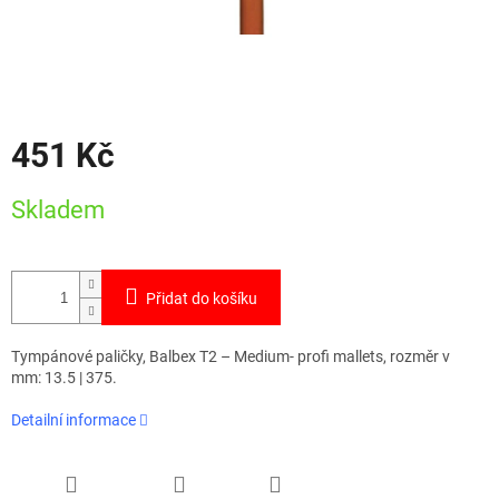
451 Kč
Měrná
Skladem
cena:
Přidat do košíku
Tympánové paličky, Balbex T2 – Medium- profi mallets, rozměr v
mm: 13.5 | 375.
Detailní informace