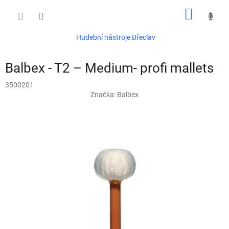
Přejít
NÁKUP
na
obsah
KOŠÍK
Hudební nástroje Břeclav
Balbex - T2 – Medium- profi mallets
3500201
Značka:
Balbex