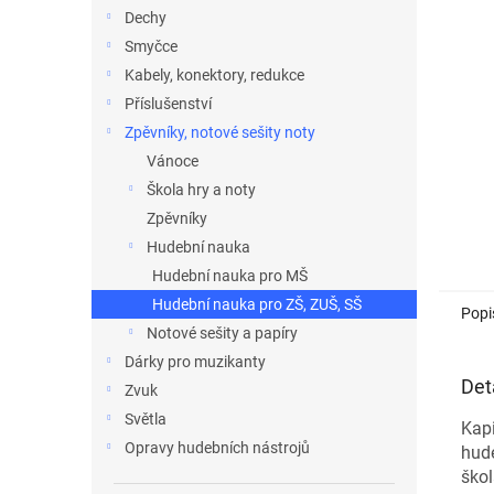
n
Dechy
e
Smyčce
l
Kabely, konektory, redukce
Příslušenství
Zpěvníky, notové sešity noty
Vánoce
Škola hry a noty
Zpěvníky
Hudební nauka
Hudební nauka pro MŠ
Hudební nauka pro ZŠ, ZUŠ, SŠ
Popi
Notové sešity a papíry
Dárky pro muzikanty
Det
Zvuk
Světla
Kapi
Opravy hudebních nástrojů
hud
škol