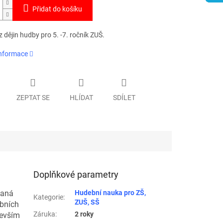
Přidat do košíku
z dějin hudby pro 5. -7. ročník ZUŠ.
informace
ZEPTAT SE
HLÍDAT
SDÍLET
Doplňkové parametry
vaná
Hudební nauka pro ZŠ,
Kategorie
:
ZUŠ, SŠ
bních
Záruka
:
2 roky
devším