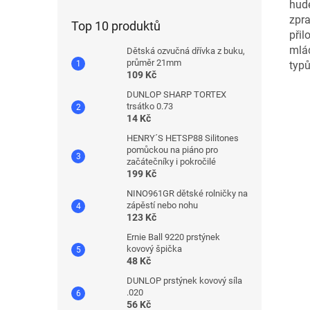
hude
zpra
Top 10 produktů
přil
mlád
Dětská ozvučná dřívka z buku,
průměr 21mm
typ
109 Kč
DUNLOP SHARP TORTEX
trsátko 0.73
14 Kč
HENRY´S HETSP88 Silitones
pomůckou na piáno pro
začátečníky i pokročilé
199 Kč
NINO961GR dětské rolničky na
zápěstí nebo nohu
123 Kč
Ernie Ball 9220 prstýnek
kovový špička
48 Kč
DUNLOP prstýnek kovový síla
.020
56 Kč