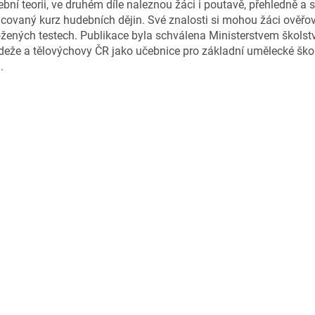
bní teorii, ve druhém díle naleznou žáci i poutavě, přehledně a 
covaný kurz hudebních dějin. Své znalosti si mohou žáci ověřo
ožených testech. Publikace byla schválena Ministerstvem školstv
eže a tělovýchovy ČR jako učebnice pro základní umělecké ško
ů.