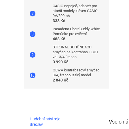
CASIO napaječ/adaptér pro
starší modely kláves CASIO
9V/800mA
333 Kč
Pasadena ChordBuddy White
Pomůcka pro cvičení
488 Kč
STRUNAL SCHÖNBACH
smyčec na kontrabas 11/31
vel. 3/4 French
3 990 Kč
GEWA kontrabasový smyčec
3/4, francouzský model
2 840 Kč
Z
á
p
a
t
Hudební nástroje
Vše o n
í
Břeclav