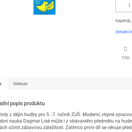
Kapitoly 
Detailní 
TISK
s
Diskuze
ailní popis produktu
toly z dějin hudby pro 5. -7. ročník ZUŠ. Moderní, vtipně zpraco
ební nauka Dagmar Lisé může i z obávaného předmětu na hude
ách učinit zábavnou záležitost. Zatímco první díl se věnuje pře