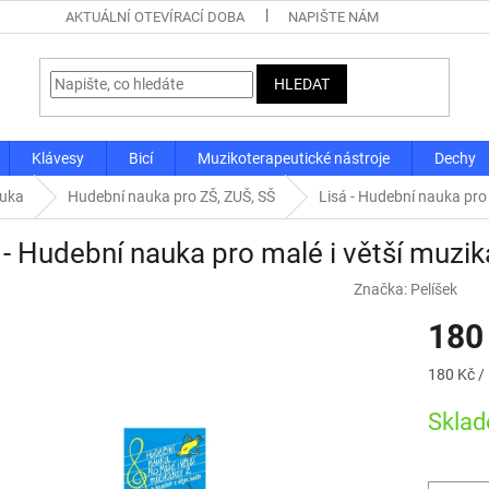
AKTUÁLNÍ OTEVÍRACÍ DOBA
NAPIŠTE NÁM
HLEDAT
Klávesy
Bicí
Muzikoterapeutické nástroje
Dechy
auka
Hudební nauka pro ZŠ, ZUŠ, SŠ
Lisá - Hudební nauka pro 
 - Hudební nauka pro malé i větší muzik
Značka:
Pelíšek
180
Měrná
180 Kč / 
cena:
Skla