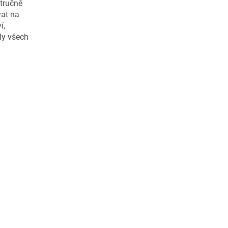
stručně
vat na
í,
ly všech