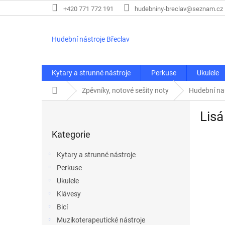
Přejít
+420 771 772 191
hudebniny-breclav@seznam.cz
na
obsah
Hudební nástroje Břeclav
Kytary a strunné nástroje
Perkuse
Ukulele
Domů
Zpěvníky, notové sešity noty
Hudební n
P
Lisá
o
Přeskočit
s
Kategorie
kategorie
t
r
Kytary a strunné nástroje
a
Perkuse
n
Ukulele
n
í
Klávesy
p
Bicí
a
Muzikoterapeutické nástroje