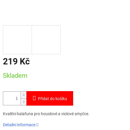
219 Kč
Měrná
Skladem
cena:
Přidat do košíku
Kvalitní kalafuna pro houslové a violové smyčce.
Detailní informace