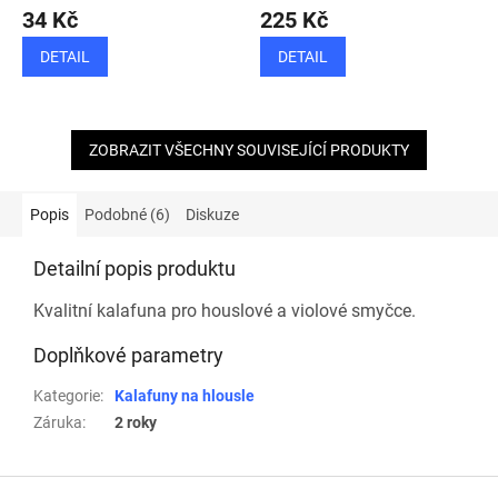
34 Kč
225 Kč
DETAIL
DETAIL
ZOBRAZIT VŠECHNY SOUVISEJÍCÍ PRODUKTY
Popis
Podobné (6)
Diskuze
Detailní popis produktu
Kvalitní kalafuna pro houslové a violové smyčce.
Doplňkové parametry
Kategorie
:
Kalafuny na hlousle
Záruka
:
2 roky
Z