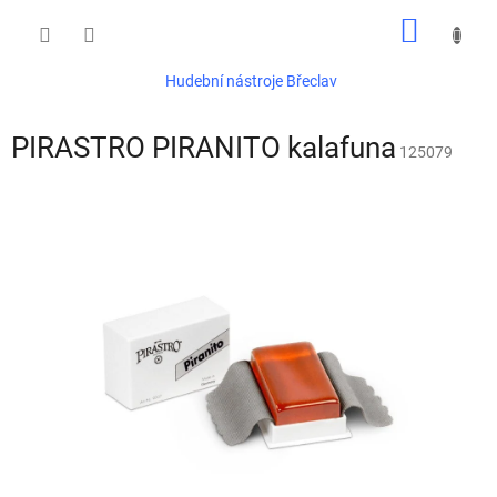
Přejít
NÁKUP
na
obsah
KOŠÍK
Hudební nástroje Břeclav
PIRASTRO PIRANITO kalafuna
125079