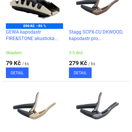
t
s
ů
p
r
o
590 Kč
–86 %
d
GEWA kapodastr
Stagg SCPX-CU DKWOOD,
u
FIRE&STONE akustická
kapodastr pro
k
kytara 530390
akustickou/elektrickou
t
kytaru, tmavé dřevo
Skladem
3-5 dnů
ů
79 Kč
279 Kč
/ ks
/ ks
DETAIL
DETAIL