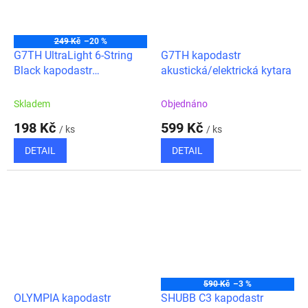
249 Kč
–20 %
G7TH UltraLight 6-String
G7TH kapodastr
Black kapodastr
akustická/elektrická kytara
akustická/elektrická kytara
Skladem
Objednáno
198 Kč
599 Kč
/ ks
/ ks
DETAIL
DETAIL
590 Kč
–3 %
OLYMPIA kapodastr
SHUBB C3 kapodastr