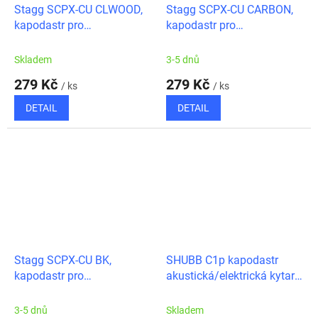
Stagg SCPX-CU CLWOOD,
Stagg SCPX-CU CARBON,
kapodastr pro
kapodastr pro
akustickou/elektrickou
akustickou/elektrickou
kytaru, světlé dřevo
kytaru, karbon
Skladem
3-5 dnů
279 Kč
279 Kč
/ ks
/ ks
DETAIL
DETAIL
Stagg SCPX-CU BK,
SHUBB C1p kapodastr
kapodastr pro
akustická/elektrická kytara
akustickou/elektrickou
Royale Paua Pearl
kytaru, černý
3-5 dnů
Skladem