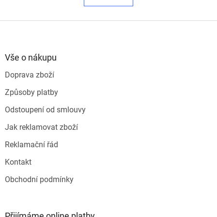
á
k
o
d
v
Z
a
á
c
á
n
í
p
í
p
a
Vše o nákupu
r
t
v
Doprava zboží
í
k
y
Způsoby platby
v
ý
Odstoupení od smlouvy
p
i
Jak reklamovat zboží
s
u
Reklamační řád
Kontakt
Obchodní podmínky
Přijímáme online platby