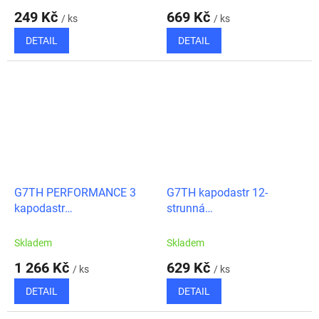
249 Kč
669 Kč
/ ks
/ ks
DETAIL
DETAIL
G7TH PERFORMANCE 3
G7TH kapodastr 12-
kapodastr
strunná
akustická/elektrická kytara
akustická/elektrická kytara
CELTIC vzor
Skladem
Skladem
1 266 Kč
629 Kč
/ ks
/ ks
DETAIL
DETAIL