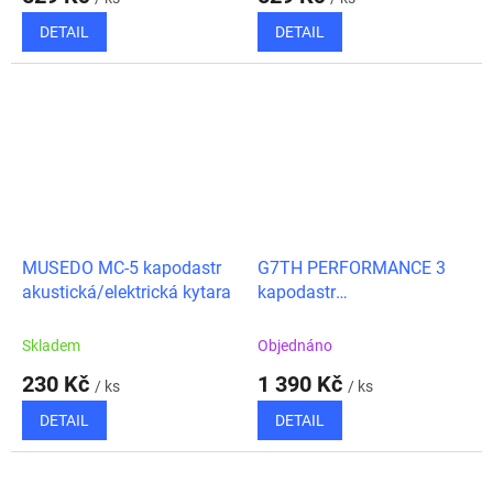
DETAIL
DETAIL
MUSEDO MC-5 kapodastr
G7TH PERFORMANCE 3
akustická/elektrická kytara
kapodastr
akustická/elektrická kytara
keltský vzor
Skladem
Objednáno
230 Kč
1 390 Kč
/ ks
/ ks
DETAIL
DETAIL