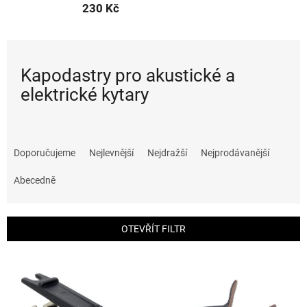
230 Kč
Kapodastry pro akustické a
elektrické kytary
Ř
a
Doporučujeme
Nejlevnější
Nejdražší
Nejprodávanější
z
e
Abecedně
n
í
p
OTEVŘÍT FILTR
r
o
V
d
ý
u
p
k
i