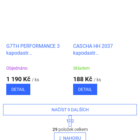
G7TH PERFORMANCE 3
CASCHA HH 2037
kapodastr
kapodastr
akustická/elektrická kytara
akustická/elektrická kytara
zlatý
Objednáno
Skladem
1 190 Kč
188 Kč
/ ks
/ ks
DETAIL
DETAIL
NAČÍST 9 DALŠÍCH
S
1
2
t
O
r
29
položek celkem
v
á
l
NAHORU
n