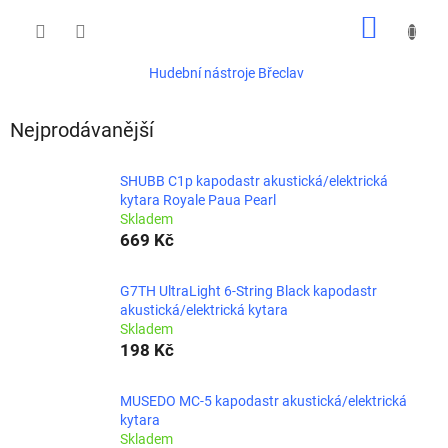
Přejít
NÁKUP
na
obsah
KOŠÍK
Hudební nástroje Břeclav
Nejprodávanější
SHUBB C1p kapodastr akustická/elektrická
kytara Royale Paua Pearl
Skladem
669 Kč
G7TH UltraLight 6-String Black kapodastr
akustická/elektrická kytara
Skladem
198 Kč
MUSEDO MC-5 kapodastr akustická/elektrická
kytara
Skladem