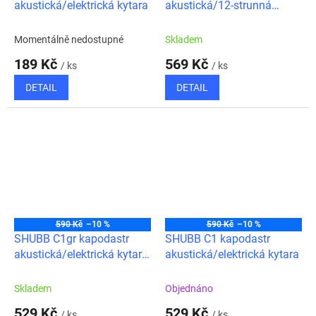
akustická/elektrická kytara
akustická/12-strunná
kytara
Momentálně nedostupné
Skladem
189 Kč
569 Kč
/ ks
/ ks
DETAIL
DETAIL
590 Kč
–10 %
590 Kč
–10 %
SHUBB C1gr kapodastr
SHUBB C1 kapodastr
akustická/elektrická kytara
akustická/elektrická kytara
GOLD ROSE
Skladem
Objednáno
529 Kč
529 Kč
/ ks
/ ks