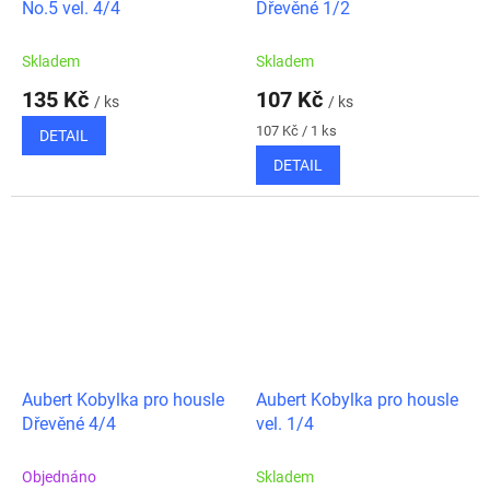
No.5 vel. 4/4
Dřevěné 1/2
Skladem
Skladem
135 Kč
107 Kč
/ ks
/ ks
Měrná
107 Kč / 1 ks
DETAIL
cena:
DETAIL
Aubert Kobylka pro housle
Aubert Kobylka pro housle
Dřevěné 4/4
vel. 1/4
Objednáno
Skladem