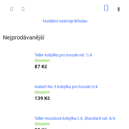
Přejít
NÁKUP
na
obsah
KOŠÍK
Hudební nástroje Břeclav
Nejprodávanější
Teller kobylka pro housle vel. 1/4
Skladem
87 Kč
Aubert No.5 kobylka pro housle 3/4
Skladem
139 Kč
Teller Houslová kobylka č.6, Standard vel. 4/4
Skladem