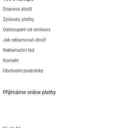
c
t
í
Doprava zboží
í
p
r
Způsoby platby
v
k
Odstoupení od smlouvy
y
v
Jak reklamovat zboží
ý
p
Reklamační řád
i
s
Kontakt
u
Obchodní podmínky
Přijímáme online platby