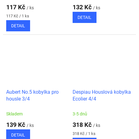
117 Kč
132 Kč
/ ks
/ ks
Měrná
117 Kč / 1 ks
DETAIL
cena:
DETAIL
Aubert No.5 kobylka pro
Despiau Houslová kobylka
housle 3/4
Ecolier 4/4
Skladem
3-5 dnů
139 Kč
318 Kč
/ ks
/ ks
Měrná
318 Kč / 1 ks
DETAIL
cena: