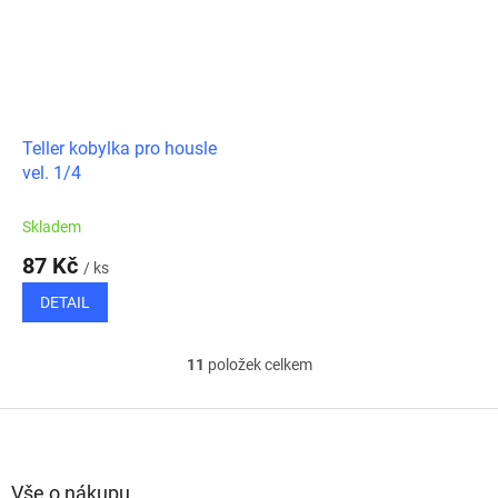
Teller kobylka pro housle
vel. 1/4
Skladem
87 Kč
/ ks
DETAIL
11
položek celkem
O
v
l
Z
á
á
d
p
a
a
Vše o nákupu