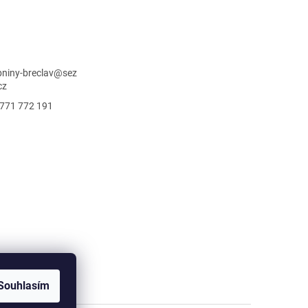
niny-breclav
@
sez
cz
771 772 191
Souhlasím