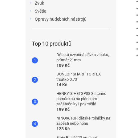
Zvuk
Světla
Opravy hudebních nástrojů
Top 10 produktů
Dětská ozvučná dřívka z buku,
průměr 21mm
109 Kč
DUNLOP SHARP TORTEX
trsátko 0.73
14 Kč
HENRY´S HETSP88 Silitones
pomůckou na piáno pro
začátečníky i pokročilé
199 Kč
NINO961GR dětské rolničky na
zápěstí nebo nohu
123 Kč
Ernie Ball 9220 prstýnek