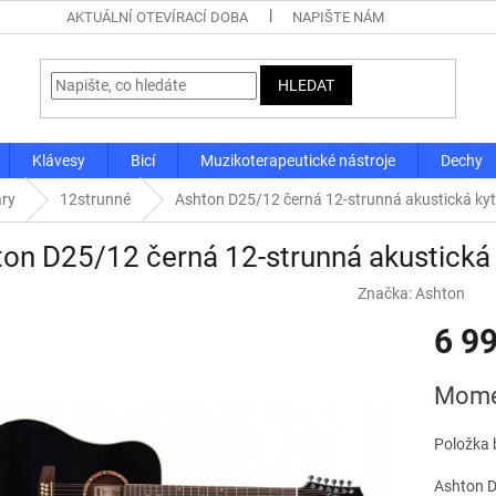
AKTUÁLNÍ OTEVÍRACÍ DOBA
NAPIŠTE NÁM
HLEDAT
Klávesy
Bicí
Muzikoterapeutické nástroje
Dechy
ary
12strunné
Ashton D25/12 černá 12-strunná akustická ky
on D25/12 černá 12-strunná akustická 
Značka:
Ashton
6 9
Měrná
Mome
cena:
Položka 
Ashton D