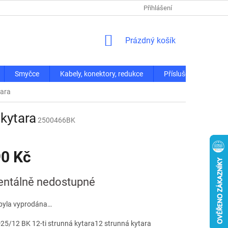
Přihlášení
NÁKUPNÍ
Prázdný košík
KOŠÍK
Smyčce
Kabely, konektory, redukce
Příslušenství
tara
kytara
2500466BK
90 Kč
ntálně nedostupné
byla vyprodána…
25/12 BK 12-ti strunná kytara12 strunná kytara