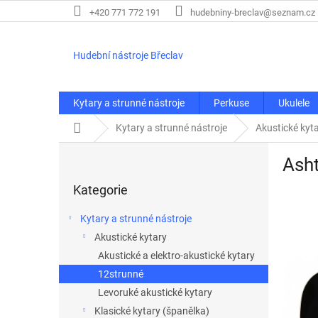
Přejít
+420 771 772 191
hudebniny-breclav@seznam.cz
na
obsah
Hudební nástroje Břeclav
Kytary a strunné nástroje
Perkuse
Ukulele
Domů
Kytary a strunné nástroje
Akustické kyt
P
Asht
o
Přeskočit
s
Kategorie
kategorie
t
r
Kytary a strunné nástroje
a
Akustické kytary
n
Akustické a elektro-akustické kytary
n
í
12strunné
p
Levoruké akustické kytary
a
Klasické kytary (španělka)