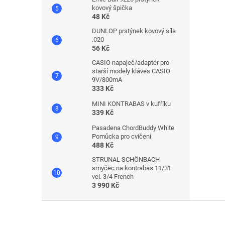
kovový špička
48 Kč
DUNLOP prstýnek kovový síla
.020
56 Kč
CASIO napaječ/adaptér pro
starší modely kláves CASIO
9V/800mA
333 Kč
MINI KONTRABAS v kufříku
339 Kč
Pasadena ChordBuddy White
Pomůcka pro cvičení
488 Kč
STRUNAL SCHÖNBACH
smyčec na kontrabas 11/31
vel. 3/4 French
3 990 Kč
Z
á