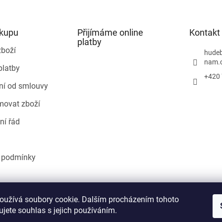
ákupu
Přijímáme online
Kontakt
platby
zboží
hudeb
nam.
platby
+420 
ní od smlouvy
movat zboží
ní řád
 podmínky
Heureka.cz
oužívá soubory cookie. Dalším procházením tohoto
jete souhlas s jejich používáním.