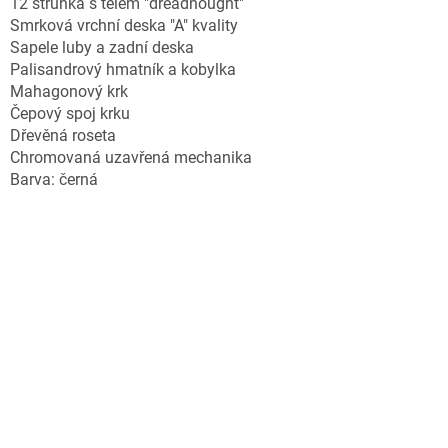
12 strunka s tělem "dreadnought"
Smrková vrchní deska "A" kvality
Sapele luby a zadní deska
Palisandrový hmatník a kobylka
Mahagonový krk
Čepový spoj krku
Dřevěná roseta
Chromovaná uzavřená mechanika
Barva: černá