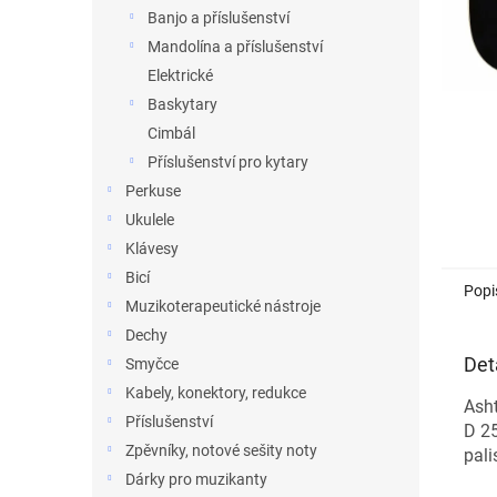
n
Banjo a příslušenství
e
Mandolína a příslušenství
l
Elektrické
Baskytary
Cimbál
Příslušenství pro kytary
Perkuse
Ukulele
Klávesy
Bicí
Popi
Muzikoterapeutické nástroje
Dechy
Det
Smyčce
Kabely, konektory, redukce
Asht
Příslušenství
D 25
Zpěvníky, notové sešity noty
pali
Dárky pro muzikanty