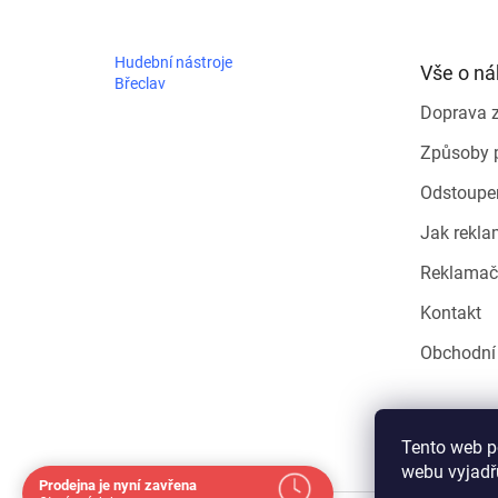
p
a
t
Hudební nástroje
Vše o n
í
Břeclav
Doprava 
Způsoby 
Odstoupe
Jak rekla
Reklamač
Kontakt
Obchodní
Tento web p
webu vyjadřu
Prodejna je nyní zavřena
Navštivte nás osobně