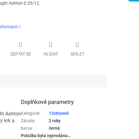
ght Ashton D 25/12.
informace
ZEPTAT SE
HLÍDAT
SDÍLET
Doplňkové parametry
ht Ashton
Kategorie
:
12strunné
ý krk a
Záruka
:
2 roky
barva
:
černá
Položka byla vyprodána…