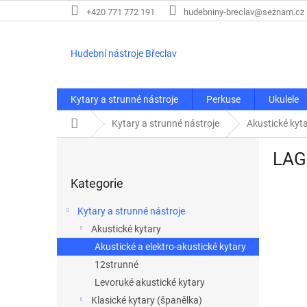
Přejít
+420 771 772 191
hudebniny-breclav@seznam.cz
na
obsah
Hudební nástroje Břeclav
Kytary a strunné nástroje
Perkuse
Ukulele
Domů
Kytary a strunné nástroje
Akustické kyt
P
LAG
o
Přeskočit
s
Kategorie
kategorie
t
r
Kytary a strunné nástroje
a
Akustické kytary
n
Akustické a elektro-akustické kytary
n
í
12strunné
p
Levoruké akustické kytary
a
Klasické kytary (španělka)