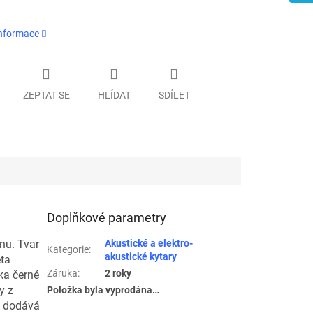
informace
ZEPTAT SE
HLÍDAT
SDÍLET
Doplňkové parametry
nu. Tvar
Akustické a elektro-
Kategorie
:
akustické kytary
eta
Záruka
:
2 roky
ka černé
y z
Položka byla vyprodána…
e dodává