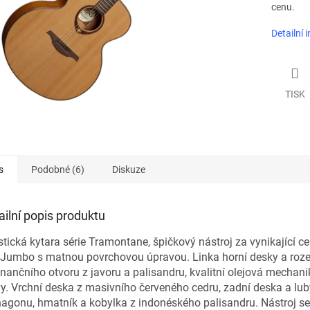
cenu.
Detailní 
TISK
s
Podobné (6)
Diskuze
ailní popis produktu
tická kytara série Tramontane, špičkový nástroj za vynikající ce
 Jumbo s matnou povrchovou úpravou. Linka horní desky a roz
nančního otvoru z javoru a palisandru, kvalitní olejová mechani
y. Vrchní deska z masivního červeného cedru, zadní deska a lub
agonu, hmatník a kobylka z indonéského palisandru. Nástroj s