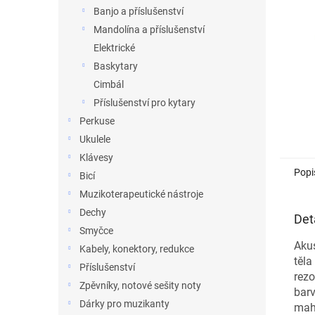
n
Banjo a příslušenství
e
Mandolína a příslušenství
l
Elektrické
Baskytary
Cimbál
Příslušenství pro kytary
Perkuse
Ukulele
Klávesy
Popi
Bicí
Muzikoterapeutické nástroje
Dechy
Det
Smyčce
Akus
Kabely, konektory, redukce
těla
Příslušenství
rezo
Zpěvníky, notové sešity noty
barv
Dárky pro muzikanty
mah