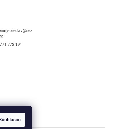
niny-breclav
@
sez
cz
771 772 191
Souhlasím