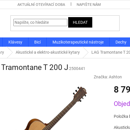
AKTUÁLNÍ OTEVÍRACÍ DOBA
NAPIŠTE NÁM
HLEDAT
Klávesy
Bicí
Muzikoterapeutické nástroje
Dechy
ary
Akustické a elektro-akustické kytary
LAG Tramontane T 2
 Tramontane T 200 J
2500441
Značka:
Ashton
8 7
Měrná
Obje
cena:
Položka 
Akustická