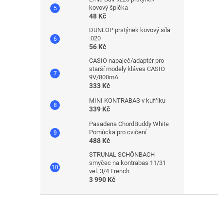
kovový špička
48 Kč
DUNLOP prstýnek kovový síla
.020
56 Kč
CASIO napaječ/adaptér pro
starší modely kláves CASIO
9V/800mA
333 Kč
MINI KONTRABAS v kufříku
339 Kč
Pasadena ChordBuddy White
Pomůcka pro cvičení
488 Kč
STRUNAL SCHÖNBACH
smyčec na kontrabas 11/31
vel. 3/4 French
3 990 Kč
Z
á