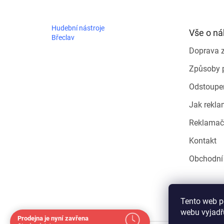
p
a
t
Hudební nástroje
Vše o n
í
Břeclav
Doprava 
Způsoby 
Odstoupe
Jak rekla
Reklamač
Kontakt
Obchodní
Tento web p
webu vyjadřu
Prodejna je nyní zavřena
Navštivte nás osobně