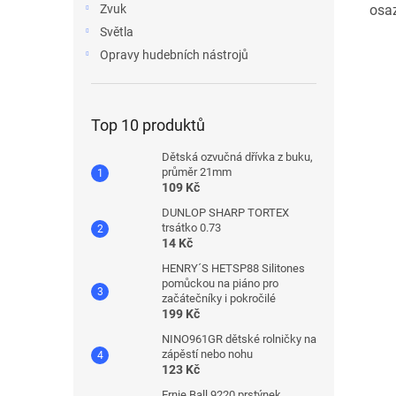
osa
Zvuk
Světla
Opravy hudebních nástrojů
Top 10 produktů
Dětská ozvučná dřívka z buku,
průměr 21mm
109 Kč
DUNLOP SHARP TORTEX
trsátko 0.73
14 Kč
HENRY´S HETSP88 Silitones
pomůckou na piáno pro
začátečníky i pokročilé
199 Kč
NINO961GR dětské rolničky na
zápěstí nebo nohu
123 Kč
Ernie Ball 9220 prstýnek