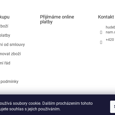
ákupu
Přijímáme online
Kontakt
platby
zboží
hudeb
nam.
platby
+420 
ní od smlouvy
movat zboží
ní řád
 podmínky
Heureka.cz
oužívá soubory cookie. Dalším procházením tohoto
jete souhlas s jejich používáním.