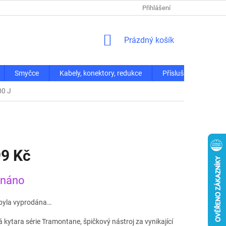
Přihlášení
NÁKUPNÍ
Prázdný košík
KOŠÍK
Smyčce
Kabely, konektory, redukce
Příslušenství
00 J
99 Kč
dnáno
byla vyprodána…
 kytara série Tramontane, špičkový nástroj za vynikající