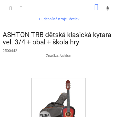
Přejít
NÁKUP
na
obsah
KOŠÍK
Hudební nástroje Břeclav
ASHTON TRB dětská klasická kytara
vel. 3/4 + obal + škola hry
2500442
Značka:
Ashton