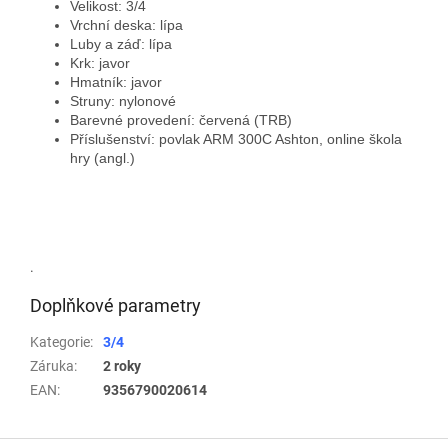
Velikost: 3/4
Vrchní deska: lípa
Luby a záď: lípa
Krk: javor
Hmatník: javor
Struny: nylonové
Barevné provedení: červená (TRB)
Příslušenství: povlak ARM 300C Ashton, online škola
hry (angl.)
.
Doplňkové parametry
Kategorie
:
3/4
Záruka
:
2 roky
EAN
:
9356790020614
Z