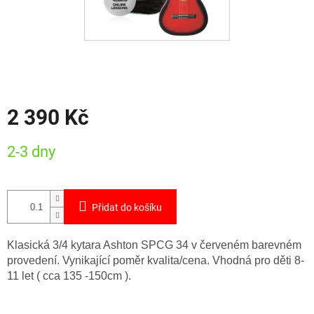
2 390 Kč
Měrná
2-3 dny
cena:
Přidat do košíku
Klasická 3/4 kytara Ashton SPCG 34 v červeném barevném
provedení. Vynikající poměr kvalita/cena. Vhodná pro děti 8-
11 let ( cca 135 -150cm ).