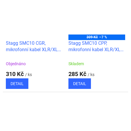
309 Kč
–7 %
Stagg SMC10 CGR,
Stagg SMC10 CPP,
mikrofonní kabel XLR/XLR,
mikrofonní kabel XLR/XLR,
10m, zelený
10m, fialový
Objednáno
Skladem
310 Kč
285 Kč
/ ks
/ ks
DETAIL
DETAIL