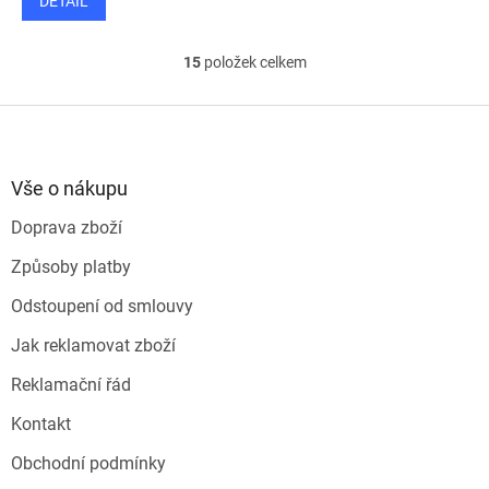
DETAIL
15
položek celkem
O
v
l
Z
á
á
d
p
a
a
Vše o nákupu
c
t
í
Doprava zboží
í
p
r
Způsoby platby
v
k
Odstoupení od smlouvy
y
v
Jak reklamovat zboží
ý
p
Reklamační řád
i
s
Kontakt
u
Obchodní podmínky