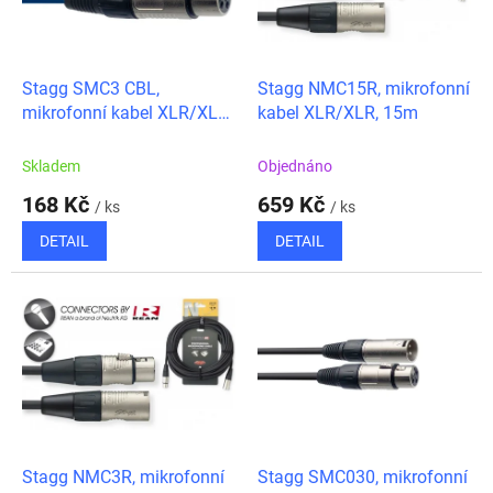
ů
p
r
o
d
Stagg SMC3 CBL,
Stagg NMC15R, mikrofonní
u
mikrofonní kabel XLR/XLR,
kabel XLR/XLR, 15m
k
3m, modrý
t
Skladem
Objednáno
ů
168 Kč
659 Kč
/ ks
/ ks
DETAIL
DETAIL
Stagg NMC3R, mikrofonní
Stagg SMC030, mikrofonní