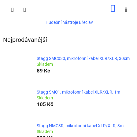
Přejít
NÁKUP
na
obsah
KOŠÍK
Hudební nástroje Břeclav
Nejprodávanější
Stagg SMC030, mikrofonní kabel XLR/XLR, 30cm
Skladem
89 Kč
Stagg SMC1, mikrofonní kabel XLR/XLR, 1m
Skladem
105 Kč
Stagg NMC3R, mikrofonní kabel XLR/XLR, 3m
Skladem