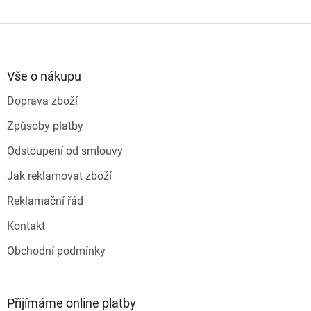
Z
á
p
a
Vše o nákupu
t
Doprava zboží
í
Způsoby platby
Odstoupení od smlouvy
Jak reklamovat zboží
Reklamační řád
Kontakt
Obchodní podmínky
Přijímáme online platby