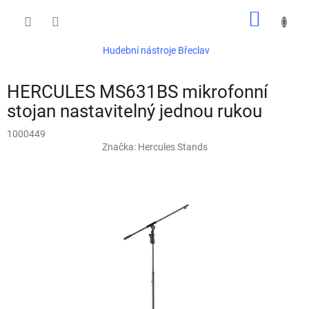
Přejít
NÁKUP
na
obsah
KOŠÍK
Hudební nástroje Břeclav
HERCULES MS631BS mikrofonní
stojan nastavitelný jednou rukou
1000449
Značka:
Hercules Stands