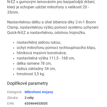
N-EZ s gumovým lemováním pro bezpečnější držení,
který je schopen udržet mikrofony s velikostí 20 -
35mm.
Nastavitelnou délku a úhel šibenice díky 2-in-1 Boom
Clamp, nastavitelnou výšku pomocí systému uchycení
Quick-N-EZ a nastavitelnou, odolnou trojnožku.
nastavitelný jednou rukou,
úchyt mikrofonu pomocí rychloupínacího klipu,
hliníková masivní konstrukce,
nastavitelná výška 111,5 - 168 cm,
délka ramene 78 cm,
rádius základny 34 cm,
hmotnost 3,5 kg.
Doplňkové parametry
Kategorie
:
Mikrofonní stojany
Záruka
:
2 roky
EAN
:
635464433035