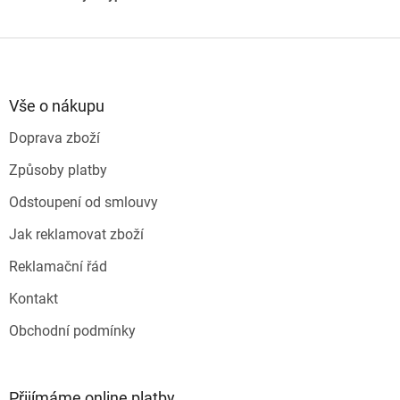
Z
á
p
a
Vše o nákupu
t
Doprava zboží
í
Způsoby platby
Odstoupení od smlouvy
Jak reklamovat zboží
Reklamační řád
Kontakt
Obchodní podmínky
Přijímáme online platby