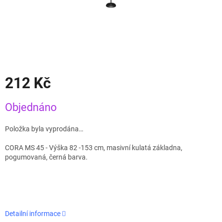
212 Kč
Měrná
Objednáno
cena:
Položka byla vyprodána…
CORA MS 45 - Výška 82 -153 cm, masivní kulatá základna,
pogumovaná, černá barva.
Detailní informace