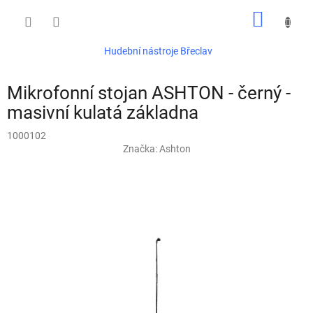
Přejít
NÁKUP
na
obsah
KOŠÍK
Hudební nástroje Břeclav
Mikrofonní stojan ASHTON - černý -
masivní kulatá základna
1000102
Značka:
Ashton