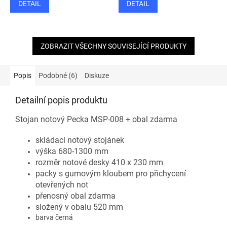
DETAIL
DETAIL
ZOBRAZIT VŠECHNY SOUVISEJÍCÍ PRODUKTY
Popis
Podobné (6)
Diskuze
Detailní popis produktu
Stojan notový Pecka MSP-008 + obal zdarma
skládací notový stojánek
výška 680-1300 mm
rozměr notové desky 410 x 230 mm
packy s gumovým kloubem pro přichycení
otevřených not
přenosný obal zdarma
složený v obalu 520 mm
barva černá