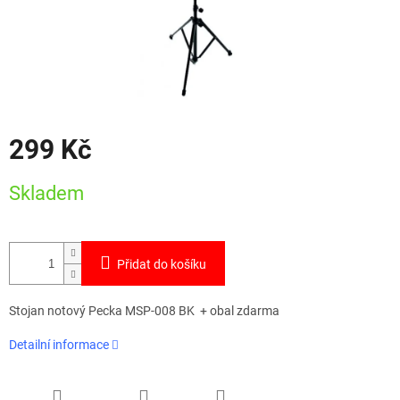
299 Kč
Měrná
Skladem
cena:
Přidat do košíku
Stojan notový Pecka MSP-008 BK + obal zdarma
Detailní informace