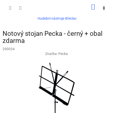
Přejít
NÁKUP
na
obsah
KOŠÍK
Hudební nástroje Břeclav
Notový stojan Pecka - černý + obal
zdarma
290034
Značka:
Pecka