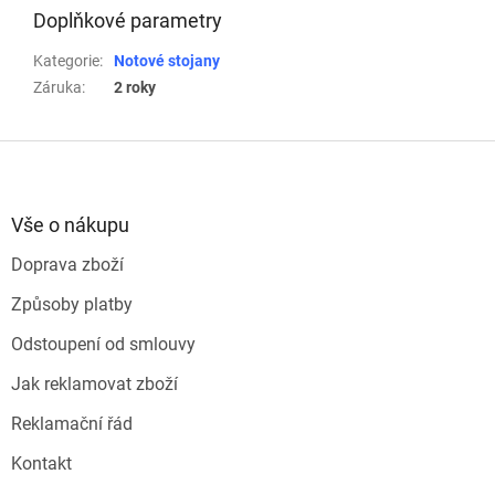
Doplňkové parametry
Kategorie
:
Notové stojany
Záruka
:
2 roky
Z
á
p
a
Vše o nákupu
t
Doprava zboží
í
Způsoby platby
Odstoupení od smlouvy
Jak reklamovat zboží
Reklamační řád
Kontakt