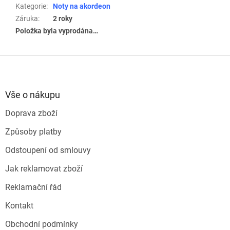
Kategorie
:
Noty na akordeon
Záruka
:
2 roky
Položka byla vyprodána…
Z
á
p
a
Vše o nákupu
t
Doprava zboží
í
Způsoby platby
Odstoupení od smlouvy
Jak reklamovat zboží
Reklamační řád
Kontakt
Obchodní podmínky