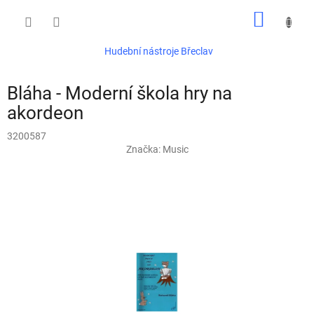
Přejít
NÁKUP
na
obsah
KOŠÍK
Hudební nástroje Břeclav
Bláha - Moderní škola hry na
akordeon
3200587
Značka:
Music