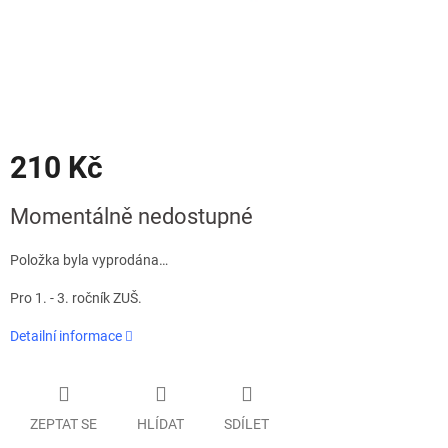
210 Kč
Měrná
Momentálně nedostupné
cena:
Položka byla vyprodána…
Pro 1. - 3. ročník ZUŠ.
Detailní informace
ZEPTAT SE
HLÍDAT
SDÍLET