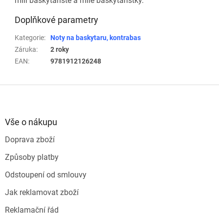
milí baskytaristé a milé baskytaristky.
Doplňkové parametry
Kategorie
:
Noty na baskytaru, kontrabas
Záruka
:
2 roky
EAN
:
9781912126248
Z
á
p
a
Vše o nákupu
t
Doprava zboží
í
Způsoby platby
Odstoupení od smlouvy
Jak reklamovat zboží
Reklamační řád