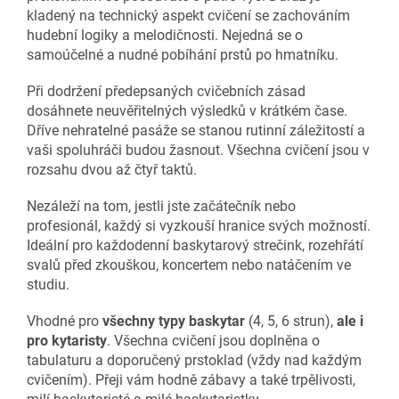
kladený na technický aspekt cvičení se zachováním
hudební logiky a melodičnosti. Nejedná se o
samoúčelné a nudné pobíhání prstů po hmatníku.
Při dodržení předepsaných cvičebních zásad
dosáhnete neuvěřitelných výsledků v krátkém čase.
Dříve nehratelné pasáže se stanou rutinní záležitostí a
vaši spoluhráči budou žasnout. Všechna cvičení jsou v
rozsahu dvou až čtyř taktů.
Nezáleží na tom, jestli jste začátečník nebo
profesionál, každý si vyzkouší hranice svých možností.
Ideální pro každodenní baskytarový strečink, rozehřátí
svalů před zkouškou, koncertem nebo natáčením ve
studiu.
Vhodné pro
všechny typy baskytar
(4, 5, 6 strun),
ale i
pro kytaristy
. Všechna cvičení jsou doplněna o
tabulaturu a doporučený prstoklad (vždy nad každým
cvičením). Přeji vám hodně zábavy a také trpělivosti,