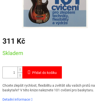
311 Kč
Měrná
Skladem
cena:
Přidat do košíku
Chcete zlepšit rychlost, flexibilitu a zvětšit sílu vašich prstů na
baskytaře? V této knize naleznete 101 cvičení pro baskytaru.
Detailní informace