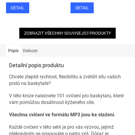
DETAIL
DETAIL
ZOBRAZIT VŠECHNY SOUVISEJÍCÍ PRODUKTY
Popis
Diskuze
Detailní popis produktu
Chcete zlepšit rychlost, flexibilitu a zvětšit sílu vašich
prstů na baskytaře?
V této knize naleznete 101 cvičení pro baskytaru, které
vám pomůžou dosáhnout kýženého cíle.
Všechna cvičení ve formátu MP3 jsou ke stažení.
Každé cvičení v této sérii je pro vás výzvou, jejímž
překonáním se posouváte o patro výš. Důraz je