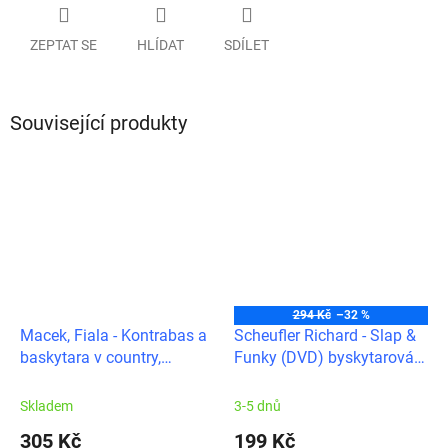
ZEPTAT SE
HLÍDAT
SDÍLET
Související produkty
294 Kč
–32 %
Macek, Fiala - Kontrabas a
Scheufler Richard - Slap &
baskytara v country,
Funky (DVD) byskytarová
bluegrassu a jazzu
videoškola
Skladem
3-5 dnů
305 Kč
199 Kč