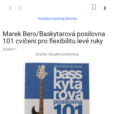
Přejít
NÁKUP
na
obsah
KOŠÍK
Hudební nástroje Břeclav
Marek Bero/Baskytarová posilovna
101 cvičení pro flexibilitu levé ruky
3200811
Značka:
bassline publishing