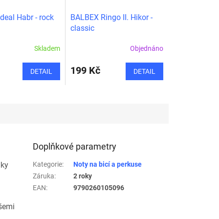
eal Habr - rock
BALBEX Ringo II. Hikor -
classic
Skladem
Objednáno
199 Kč
DETAIL
DETAIL
Doplňkové parametry
áky
Kategorie
:
Noty na bicí a perkuse
Záruka
:
2 roky
EAN
:
9790260105096
všemi