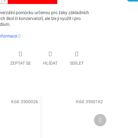
iverzální pomůcku určenou pro žáky základních
h škol či konzervatoří, ale lze ji využít i pro
dium.
informace
ZEPTAT SE
HLÍDAT
SDÍLET
Kód:
3500026
Kód:
3500162
Další
produkt