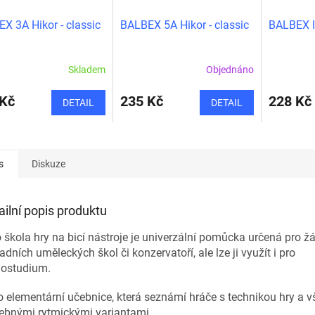
X 3A Hikor - classic
BALBEX 5A Hikor - classic
BALBEX Id
Skladem
Objednáno
 Kč
235 Kč
228 Kč
DETAIL
DETAIL
s
Diskuze
ailní popis produktu
 škola hry na bicí nástroje je univerzální pomůcka určená pro ž
adních uměleckých škol či konzervatoří, ale lze ji využít i pro
ostudium.
o elementární učebnice, která seznámí hráče s technikou hry a 
ebnými rytmickými variantami.