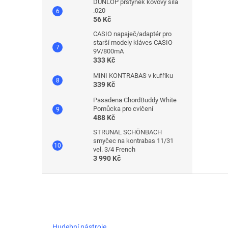
DUNLOP prstýnek kovový síla
.020
56 Kč
CASIO napaječ/adaptér pro
starší modely kláves CASIO
9V/800mA
333 Kč
MINI KONTRABAS v kufříku
339 Kč
Pasadena ChordBuddy White
Pomůcka pro cvičení
488 Kč
STRUNAL SCHÖNBACH
smyčec na kontrabas 11/31
vel. 3/4 French
3 990 Kč
Z
á
p
a
t
Hudební nástroje