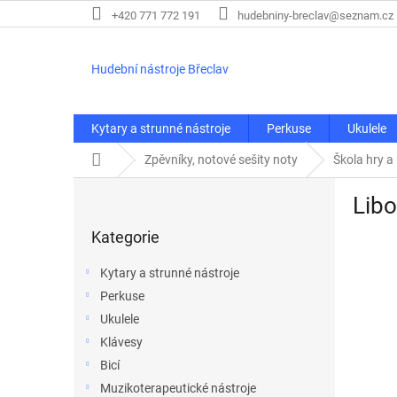
Přejít
+420 771 772 191
hudebniny-breclav@seznam.cz
na
obsah
Hudební nástroje Břeclav
Kytary a strunné nástroje
Perkuse
Ukulele
Domů
Zpěvníky, notové sešity noty
Škola hry a
P
Libo
o
Přeskočit
s
Kategorie
kategorie
t
r
Kytary a strunné nástroje
a
Perkuse
n
Ukulele
n
í
Klávesy
p
Bicí
a
Muzikoterapeutické nástroje