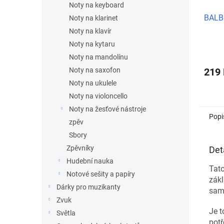
Noty na keyboard
BALBE
Noty na klarinet
Noty na klavír
Noty na kytaru
Noty na mandolínu
Noty na saxofon
219
Noty na ukulele
Noty na violoncello
Noty na žesťové nástroje
Popi
zpěv
Sbory
Zpěvníky
Det
Hudební nauka
Tato
Notové sešity a papíry
zákl
Dárky pro muzikanty
sam
Zvuk
Je t
Světla
potř