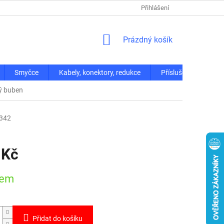
Přihlášení
NÁKUPNÍ
Prázdný košík
KOŠÍK
Smyčce
Kabely, konektory, redukce
Příslušenství
lý buben
342
 Kč
dem
Přidat do košíku