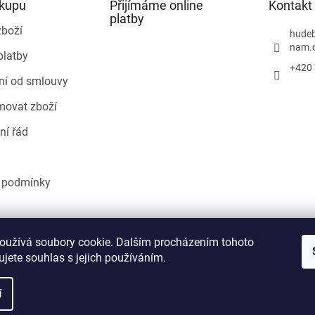
ákupu
Přijímáme online
Kontakt
platby
zboží
hudeb
nam.
platby
+420 
ní od smlouvy
movat zboží
ní řád
 podmínky
Heureka.cz
oužívá soubory cookie. Dalším procházením tohoto
jete souhlas s jejich používáním.
í
áva vyhrazena.
Upravit nastavení cookies