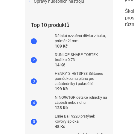
Opravy hudebních nástrojů
Škol
pros
různ
Top 10 produktů
Dětská ozvučná dřívka z buku,
průměr 21mm
109 Kč
DUNLOP SHARP TORTEX
trsátko 0.73
14 Kč
HENRY´S HETSP88 Silitones
pomůckou na piáno pro
začátečníky i pokročilé
199 Kč
NINO961GR dětské rolničky na
zápěstí nebo nohu
123 Kč
Ernie Ball 9220 prstýnek
kovový špička
48 Kč