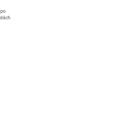
 po
elách