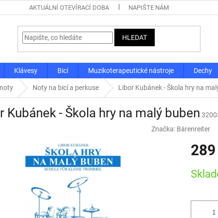
AKTUÁLNÍ OTEVÍRACÍ DOBA
NAPIŠTE NÁM
HLEDAT
Klávesy
Bicí
Muzikoterapeutické nástroje
Dechy
 noty
Noty na bicí a perkuse
Libor Kubánek - Škola hry na ma
r Kubánek - Škola hry na malý buben
3200
Značka:
Bärenreiter
289
Měrná
Skla
cena: