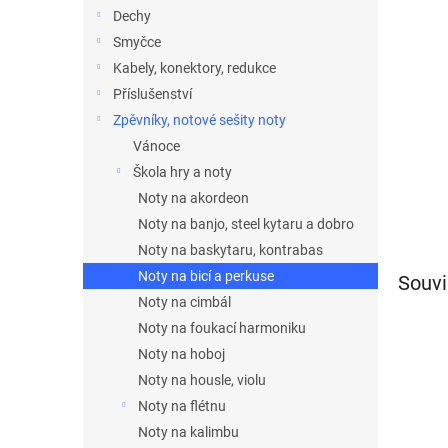
n
Dechy
e
Smyčce
l
Kabely, konektory, redukce
Příslušenství
Zpěvníky, notové sešity noty
Vánoce
Škola hry a noty
Noty na akordeon
Noty na banjo, steel kytaru a dobro
Noty na baskytaru, kontrabas
Noty na bicí a perkuse
Souvi
Noty na cimbál
Noty na foukací harmoniku
Noty na hoboj
Noty na housle, violu
Noty na flétnu
Noty na kalimbu