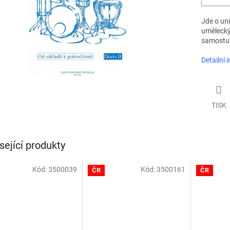
Jde o un
uměleckýc
samostu
Detailní 
TISK
sející produkty
Kód:
3500039
Kód:
3500161
ČR
ČR