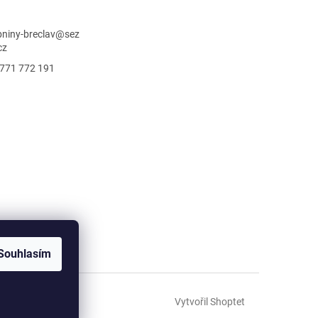
niny-breclav
@
sez
cz
771 772 191
Souhlasím
Vytvořil Shoptet