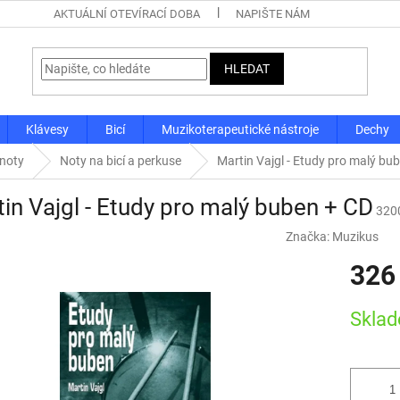
AKTUÁLNÍ OTEVÍRACÍ DOBA
NAPIŠTE NÁM
HLEDAT
Klávesy
Bicí
Muzikoterapeutické nástroje
Dechy
 noty
Noty na bicí a perkuse
Martin Vajgl - Etudy pro malý bu
in Vajgl - Etudy pro malý buben + CD
320
Značka:
Muzikus
326
Měrná
Skla
cena: