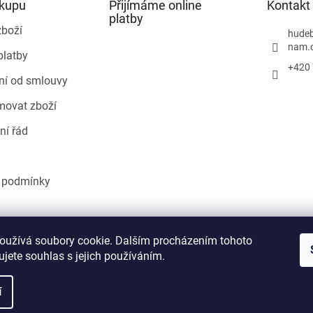
ákupu
Přijímáme online
Kontakt
platby
zboží
hudeb
nam.
platby
+420 
ní od smlouvy
movat zboží
ní řád
 podmínky
Heureka.cz
oužívá soubory cookie. Dalším procházením tohoto
jete souhlas s jejich používáním.
í
áva vyhrazena.
Upravit nastavení cookies