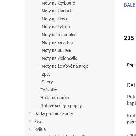
Noty na keyboard
BALBE
Noty na klarinet
Noty na klavír
Noty na kytaru
Noty na mandolínu
235
Noty na saxofon
Noty na ukulele
Noty na violoncello
Popi
Noty na žesťové nástroje
zpěv
Sbory
Det
Zpěvníky
Publ
Hudební nauka
kapi
Notové sešity a papíry
Dárky pro muzikanty
Knih
Zvuk
běžn
Světla
Jsou