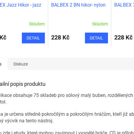
X Jazz Hikor - jazz
BALBEX 2 BN hikor- nylon
BALBEX 7B
Skladem
Skladem
 Kč
228 Kč
228 Kč
DETAIL
DETAIL
s
Diskuze
ailní popis produktu
ikace obsahuje 75 skladeb pro sólový malý buben, rozdělených 
tol.
a je určena středně pokročilým a pokročilým hráčům, kteří již a
ý výcvik na tento nástroj.
 zde i etudy, které mohou zaujmout i vyspělé hráče. CD je příloh