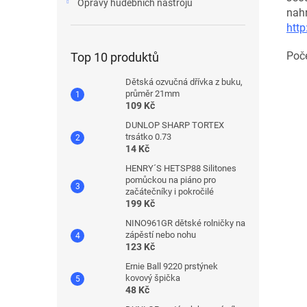
Opravy hudebních nástrojů
nahr
http
Poče
Top 10 produktů
Dětská ozvučná dřívka z buku,
průměr 21mm
109 Kč
DUNLOP SHARP TORTEX
trsátko 0.73
14 Kč
HENRY´S HETSP88 Silitones
pomůckou na piáno pro
začátečníky i pokročilé
199 Kč
NINO961GR dětské rolničky na
zápěstí nebo nohu
123 Kč
Ernie Ball 9220 prstýnek
kovový špička
48 Kč