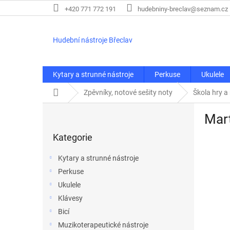
Přejít
+420 771 772 191
hudebniny-breclav@seznam.cz
na
obsah
Hudební nástroje Břeclav
Kytary a strunné nástroje
Perkuse
Ukulele
Domů
Zpěvníky, notové sešity noty
Škola hry a
P
Mart
o
Přeskočit
s
Kategorie
kategorie
t
r
Kytary a strunné nástroje
a
Perkuse
n
Ukulele
n
í
Klávesy
p
Bicí
a
Muzikoterapeutické nástroje