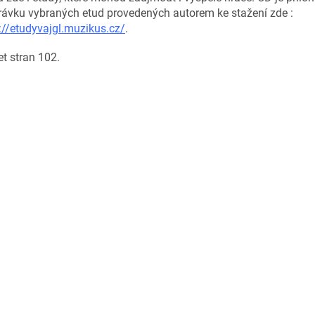
ávku vybraných etud provedených autorem ke stažení zde :
://etudyvajgl.muzikus.cz/
.
t stran 102.