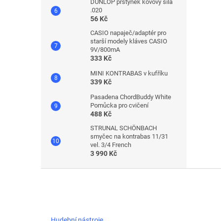
DUNLOP prstýnek kovový síla
.020
56 Kč
CASIO napaječ/adaptér pro
starší modely kláves CASIO
9V/800mA
333 Kč
MINI KONTRABAS v kufříku
339 Kč
Pasadena ChordBuddy White
Pomůcka pro cvičení
488 Kč
STRUNAL SCHÖNBACH
smyčec na kontrabas 11/31
vel. 3/4 French
3 990 Kč
Z
á
p
a
t
Hudební nástroje