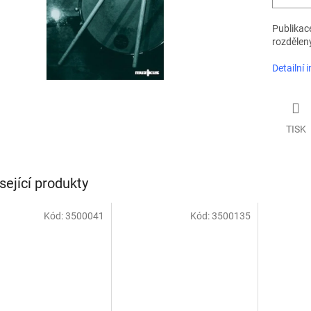
Publikac
rozdělený
Detailní 
TISK
sející produkty
Kód:
3500041
Kód:
3500135