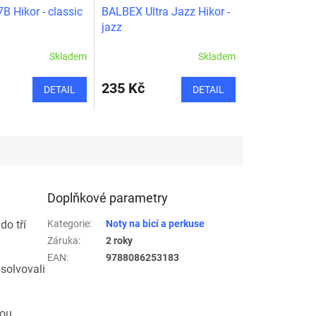
 Hikor - classic
BALBEX Ultra Jazz Hikor -
jazz
Skladem
Skladem
235 Kč
DETAIL
DETAIL
Doplňkové parametry
do tří
Kategorie
:
Noty na bicí a perkuse
Záruka
:
2 roky
EAN
:
9788086253183
bsolvovali
ou,