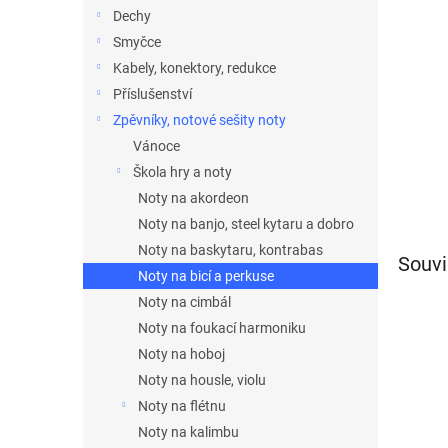
n
Dechy
e
Smyčce
l
Kabely, konektory, redukce
Příslušenství
Zpěvníky, notové sešity noty
Vánoce
Škola hry a noty
Noty na akordeon
Noty na banjo, steel kytaru a dobro
Noty na baskytaru, kontrabas
Souvi
Noty na bicí a perkuse
Noty na cimbál
Noty na foukací harmoniku
Noty na hoboj
Noty na housle, violu
Noty na flétnu
Noty na kalimbu