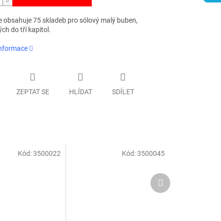
e obsahuje 75 skladeb pro sólový malý buben,
ch do tří kapitol.
informace
ZEPTAT SE
HLÍDAT
SDÍLET
Kód:
3500022
Kód:
3500045
Další
produkt