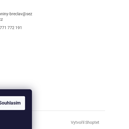
niny-breclav
@
sez
cz
771 772 191
Souhlasím
Vytvořil Shoptet