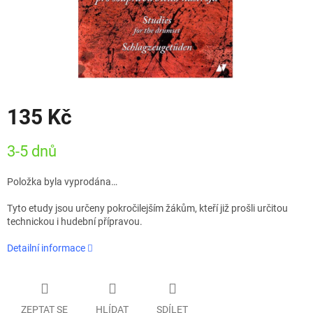
135 Kč
Měrná
3-5 dnů
cena:
Položka byla vyprodána…
Tyto etudy jsou určeny pokročilejším žákům, kteří již prošli určitou
technickou i hudební přípravou.
Detailní informace
ZEPTAT SE
HLÍDAT
SDÍLET