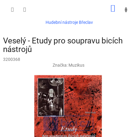
Přejít
NÁKUP
na
obsah
KOŠÍK
Hudební nástroje Břeclav
Veselý - Etudy pro soupravu bicích
nástrojů
3200368
Značka:
Muzikus