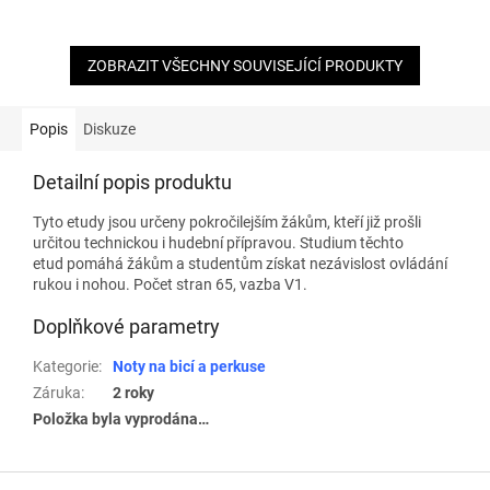
ZOBRAZIT VŠECHNY SOUVISEJÍCÍ PRODUKTY
Popis
Diskuze
Detailní popis produktu
Tyto etudy jsou určeny pokročilejším žákům, kteří již prošli
určitou technickou i hudební přípravou. Studium těchto
etud pomáhá žákům a studentům získat nezávislost ovládání
rukou i nohou. Počet stran 65, vazba V1.
Doplňkové parametry
Kategorie
:
Noty na bicí a perkuse
Záruka
:
2 roky
Položka byla vyprodána…
Z