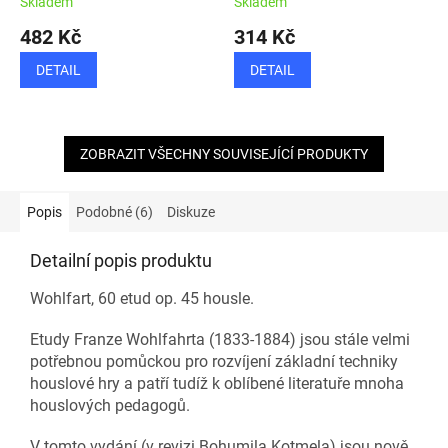
Skladem
Skladem
482 Kč
314 Kč
DETAIL
DETAIL
ZOBRAZIT VŠECHNY SOUVISEJÍCÍ PRODUKTY
Popis
Podobné (6)
Diskuze
Detailní popis produktu
Wohlfart, 60 etud op. 45 housle.
Etudy Franze Wohlfahrta (1833-1884) jsou stále velmi
potřebnou pomůckou pro rozvíjení základní techniky
houslové hry a patří tudíž k oblíbené literatuře mnoha
houslových pedagogů.
V tomto vydání (v revizi Bohumila Kotmela) jsou nově