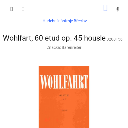
Přejít
NÁKUP
na
obsah
KOŠÍK
Hudební nástroje Břeclav
Wohlfart, 60 etud op. 45 housle
3200156
Značka:
Bärenreiter