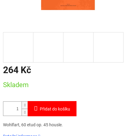
264 Kč
Měrná
Skladem
cena:
Přidat do košíku
Wohlfart, 60 etud op. 45 housle.