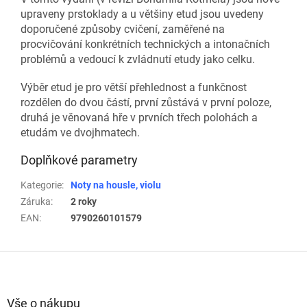
upraveny prstoklady a u většiny etud jsou uvedeny
doporučené způsoby cvičení, zaměřené na
procvičování konkrétních technických a intonačních
problémů a vedoucí k zvládnutí etudy jako celku.
Výběr etud je pro větší přehlednost a funkčnost
rozdělen do dvou částí, první zůstává v první poloze,
druhá je věnovaná hře v prvních třech polohách a
etudám ve dvojhmatech.
Doplňkové parametry
Kategorie
:
Noty na housle, violu
Záruka
:
2 roky
EAN
:
9790260101579
Z
á
p
a
Vše o nákupu