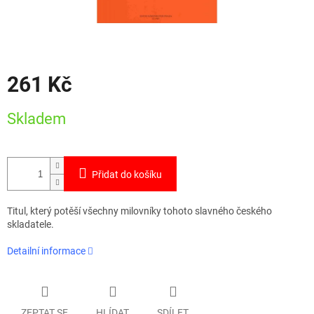
261 Kč
Měrná
Skladem
cena:
Přidat do košíku
Titul, který potěší všechny milovníky tohoto slavného českého
skladatele.
Detailní informace
ZEPTAT SE
HLÍDAT
SDÍLET