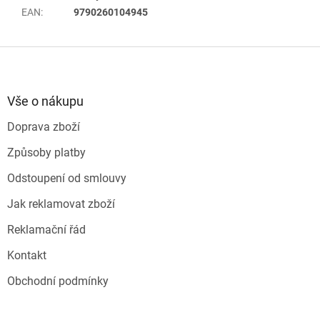
EAN
:
9790260104945
Z
á
p
a
Vše o nákupu
t
Doprava zboží
í
Způsoby platby
Odstoupení od smlouvy
Jak reklamovat zboží
Reklamační řád
Kontakt
Obchodní podmínky