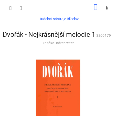
Přejít
NÁKUP
na
obsah
KOŠÍK
Hudební nástroje Břeclav
Dvořák - Nejkrásnější melodie 1
3200179
Značka:
Bärenreiter