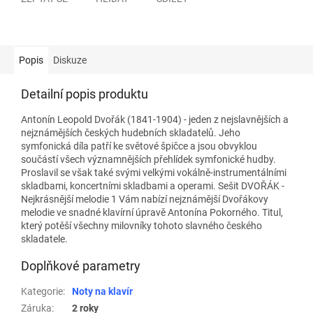
Popis
Diskuze
Detailní popis produktu
Antonín Leopold Dvořák (1841-1904) - jeden z nejslavnějších a
nejznámějších českých hudebních skladatelů. Jeho
symfonická díla patří ke světové špičce a jsou obvyklou
součástí všech významnějších přehlídek symfonické hudby.
Proslavil se však také svými velkými vokálně-instrumentálními
skladbami, koncertními skladbami a operami. Sešit DVOŘÁK -
Nejkrásnější melodie 1 Vám nabízí nejznámější Dvořákovy
melodie ve snadné klavírní úpravě Antonína Pokorného. Titul,
který potěší všechny milovníky tohoto slavného českého
skladatele.
Doplňkové parametry
Kategorie
:
Noty na klavír
Záruka
:
2 roky