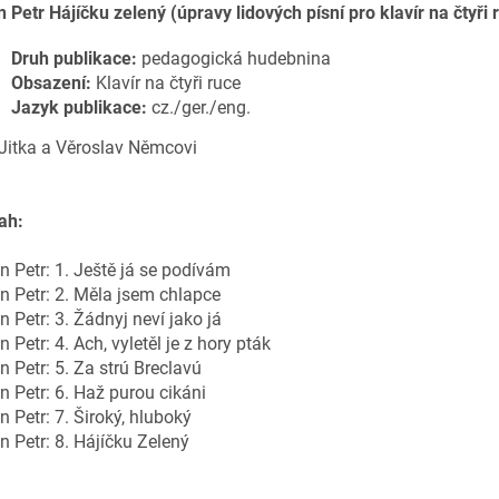
 Petr Hájíčku zelený (úpravy lidových písní pro klavír na čtyři 
Druh publikace:
pedagogická hudebnina
Obsazení:
Klavír na čtyři ruce
Jazyk publikace:
cz./ger./eng.
 Jitka a Věroslav Němcovi
ah:
 Petr: 1. Ještě já se podívám
 Petr: 2. Měla jsem chlapce
 Petr: 3. Žádnyj neví jako já
 Petr: 4. Ach, vyletěl je z hory pták
 Petr: 5. Za strú Breclavú
 Petr: 6. Haž purou cikáni
 Petr: 7. Široký, hluboký
 Petr: 8. Hájíčku Zelený