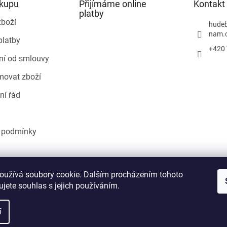
ákupu
Přijímáme online
Kontakt
platby
zboží
hudeb
nam.
platby
+420 
ní od smlouvy
movat zboží
ní řád
 podmínky
Heureka.cz
oužívá soubory cookie. Dalším procházením tohoto
jete souhlas s jejich používáním.
í
áva vyhrazena.
Upravit nastavení cookies