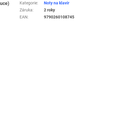
ruce)
Kategorie
:
Noty na klavír
Záruka
:
2 roky
EAN
:
9790260108745