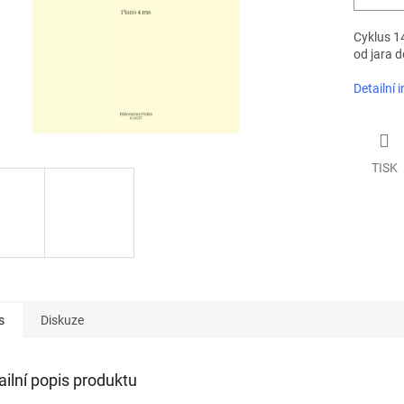
Cyklus 1
od jara d
Detailní 
TISK
s
Diskuze
ailní popis produktu