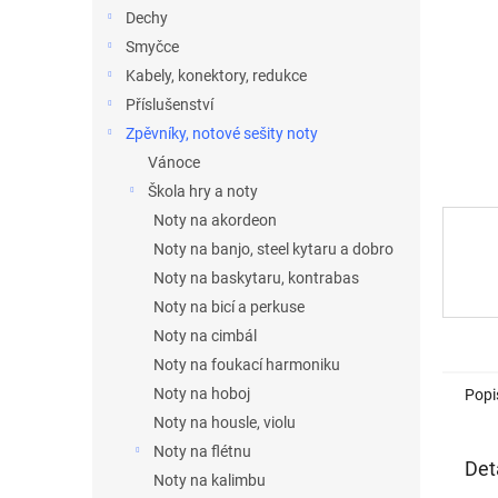
n
Dechy
e
Smyčce
l
Kabely, konektory, redukce
Příslušenství
Zpěvníky, notové sešity noty
Vánoce
Škola hry a noty
Noty na akordeon
Noty na banjo, steel kytaru a dobro
Noty na baskytaru, kontrabas
Noty na bicí a perkuse
Noty na cimbál
Noty na foukací harmoniku
Noty na hoboj
Popi
Noty na housle, violu
Noty na flétnu
Det
Noty na kalimbu