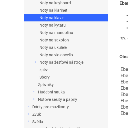
Eben
Noty na keyboard
Noty na klarinet
Noty na klavír
Noty na kytaru
Noty na mandolínu
rev.
Noty na saxofon
Noty na ukulele
Noty na violoncello
Obs
Noty na žesťové nástroje
Eben
zpěv
Eben
Sbory
Eben
Zpěvníky
Eben
Hudební nauka
Eben
Notové sešity a papíry
Eben
Eben
Dárky pro muzikanty
Eben
Zvuk
Světla