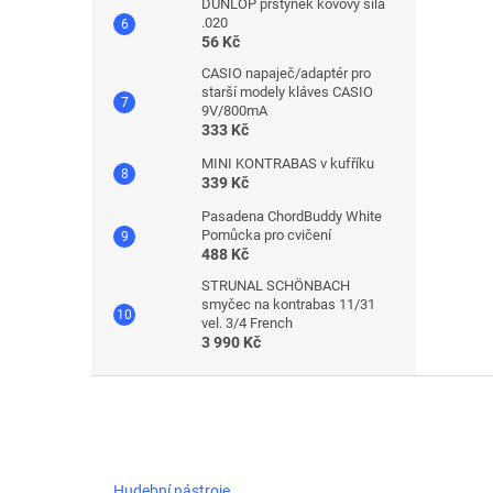
DUNLOP prstýnek kovový síla
.020
56 Kč
CASIO napaječ/adaptér pro
starší modely kláves CASIO
9V/800mA
333 Kč
MINI KONTRABAS v kufříku
339 Kč
Pasadena ChordBuddy White
Pomůcka pro cvičení
488 Kč
STRUNAL SCHÖNBACH
smyčec na kontrabas 11/31
vel. 3/4 French
3 990 Kč
Z
á
p
a
t
Hudební nástroje