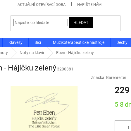
AKTUÁLNÍ OTEVÍRACÍ DOBA
NAPIŠTE NÁM
HLEDAT
Klávesy
Bicí
Muzikoterapeutické nástroje
Dechy
 noty
Noty na klavír
Eben - Hájíčku zelený
 - Hájíčku zelený
3200381
Značka:
Bärenreiter
229
Měrná
5-8 d
cena: