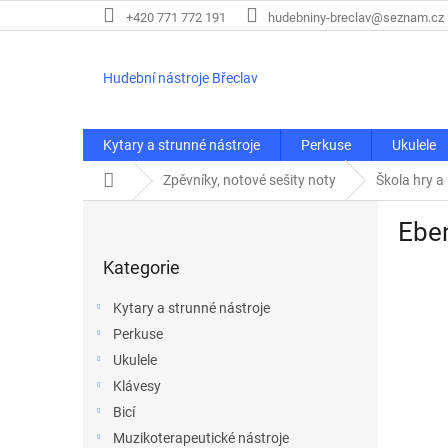
Přejít
+420 771 772 191
hudebniny-breclav@seznam.cz
na
obsah
Hudební nástroje Břeclav
Kytary a strunné nástroje
Perkuse
Ukulele
Domů
Zpěvníky, notové sešity noty
Škola hry a
P
Eben
o
Přeskočit
s
Kategorie
kategorie
t
r
Kytary a strunné nástroje
a
Perkuse
n
Ukulele
n
í
Klávesy
p
Bicí
a
Muzikoterapeutické nástroje