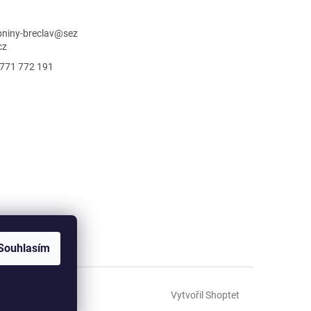
niny-breclav
@
sez
cz
771 772 191
Souhlasím
Vytvořil Shoptet