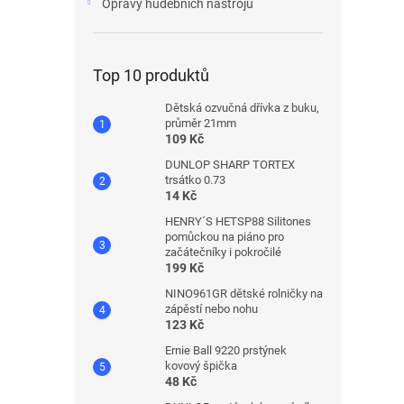
Opravy hudebních nástrojů
Top 10 produktů
Dětská ozvučná dřívka z buku,
průměr 21mm
109 Kč
DUNLOP SHARP TORTEX
trsátko 0.73
14 Kč
HENRY´S HETSP88 Silitones
pomůckou na piáno pro
začátečníky i pokročilé
199 Kč
NINO961GR dětské rolničky na
zápěstí nebo nohu
123 Kč
Ernie Ball 9220 prstýnek
kovový špička
48 Kč