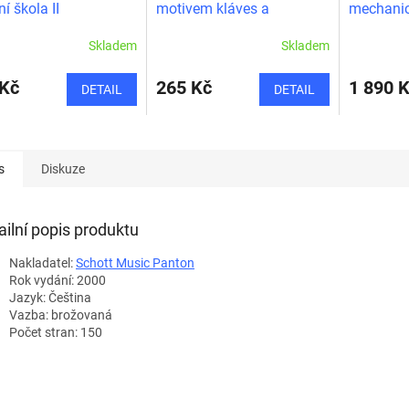
ní škola II
motivem kláves a
mechanic
houslového klíče
Skladem
Skladem
 Kč
265 Kč
1 890 
DETAIL
DETAIL
s
Diskuze
ailní popis produktu
Nakladatel:
Schott Music Panton
Rok vydání: 2000
Jazyk: Čeština
Vazba: brožovaná
Počet stran: 150