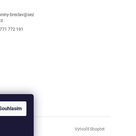
niny-breclav
@
sez
cz
771 772 191
Souhlasím
Vytvořil Shoptet