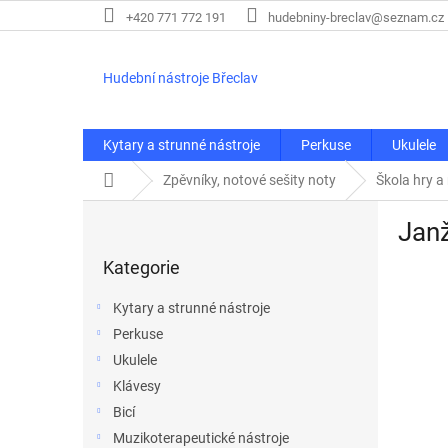
Přejít
+420 771 772 191
hudebniny-breclav@seznam.cz
na
obsah
Hudební nástroje Břeclav
Kytary a strunné nástroje
Perkuse
Ukulele
Domů
Zpěvníky, notové sešity noty
Škola hry a
P
Janž
o
Přeskočit
s
Kategorie
kategorie
t
r
Kytary a strunné nástroje
a
Perkuse
n
Ukulele
n
í
Klávesy
p
Bicí
a
Muzikoterapeutické nástroje