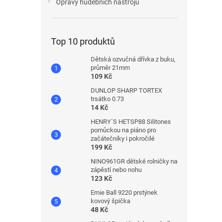
Opravy hudebních nástrojů
Top 10 produktů
Dětská ozvučná dřívka z buku,
průměr 21mm
109 Kč
DUNLOP SHARP TORTEX
trsátko 0.73
14 Kč
HENRY´S HETSP88 Silitones
pomůckou na piáno pro
začátečníky i pokročilé
199 Kč
NINO961GR dětské rolničky na
zápěstí nebo nohu
123 Kč
Ernie Ball 9220 prstýnek
kovový špička
48 Kč