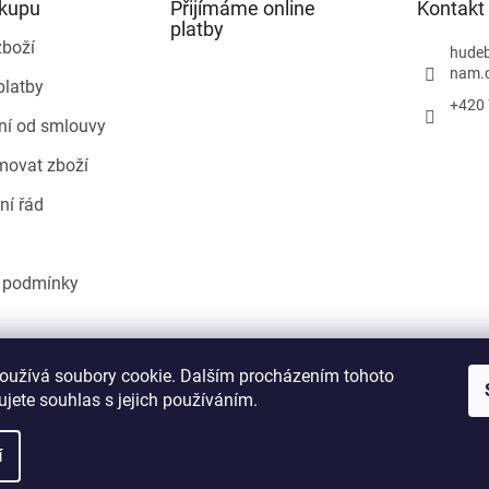
ákupu
Přijímáme online
Kontakt
platby
zboží
hudeb
nam.
platby
+420 
ní od smlouvy
movat zboží
ní řád
 podmínky
Heureka.cz
oužívá soubory cookie. Dalším procházením tohoto
jete souhlas s jejich používáním.
í
áva vyhrazena.
Upravit nastavení cookies