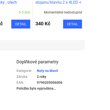
ký , ořech
stojanu/klavíru 2 x 4LED +
napaječ
3-5 dnů
Momentálně nedostupné
Kč
340 Kč
DETAIL
DETAIL
Doplňkové parametry
Kategorie
:
Noty na klavír
Záruka
:
2 roky
EAN
:
9790205006006
Položka byla vyprodána…